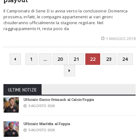
Il Campionato di Serie D si avvia verso la conclusione: Domenica
prossima, infatti, le compagini appartenenti ai vari gironi
chiuderanno ufficialmente la stagione regolare. Nel
raggruppamento H, resta poco da
1 MAGGIO 2018
1
…
20
21
22
23
24
ULTIME NOTIZIE
Ufficiale: Enrico Oviszach al Calcio Foggia
5 AGOSTO 2026
Ufficiale: Marfella al Foggia
5 AGOSTO 2026