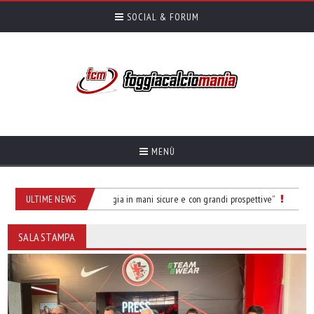
SOCIAL & FORUM
MENÙ
Chionna: “Lasciamo il Foggia in mani sicure e con grandi prospettive”
ULTIME NEWS
Auteri: 
SALA STAMPA