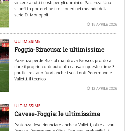
vincere a tutti i costi per gli uomini di Pazienza. Una
sconfitta porterebbe i rossoneri nei meandri della
serie D. Monopoli
19 APRILE 2026
ULTIMISSIME
Foggia-Siracusa: le ultimissime
Pazienza perde Biasiol ma ritrova Brosco, pronto a
dare il proprio contributo alla causa in questi ultime 3
partite: restano fuori anche i soliti noti Petermann e
Valietti. Il tecnico
12 APRILE 2026
ULTIMISSIME
Cavese-Foggia: le ultimissime
Pazienza deve rinunciare anche a Valietti, oltre ai vari
Brosco, Petermann e Oliva. Con ogni probabilità, il