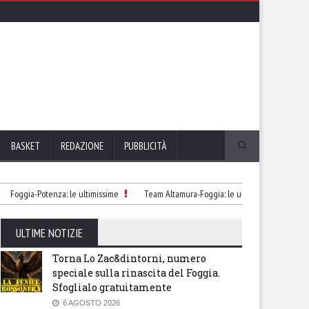
BASKET
REDAZIONE
PUBBLICITÀ
oggia-Potenza: le ultimissime
Team Altamura-Foggia: le ultimissime
Monopo
ULTIME NOTIZIE
Torna Lo Zac&dintorni, numero
speciale sulla rinascita del Foggia.
Sfoglialo gratuitamente
6 AGOSTO 2026