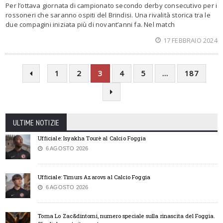
Per l’ottava giornata di campionato secondo derby consecutivo per i
rossoneri che saranno ospiti del Brindisi. Una rivalità storica tra le
due compagini iniziata più di novant’anni fa. Nel match
17 FEBBRAIO 2024
1
2
3
4
5
…
187
ULTIME NOTIZIE
Ufficiale: Isyakha Tourè al Calcio Foggia
6 AGOSTO 2026
Ufficiale: Timurs Azarovs al Calcio Foggia
6 AGOSTO 2026
Torna Lo Zac&dintorni, numero speciale sulla rinascita del Foggia.