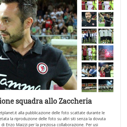
ione squadra allo Zaccheria
tplanet.it alla pubblicazione delle foto scattate durante le
tata la riproduzione delle foto su altri siti senza la dovuta
a di Enzo Maizzi per la preziosa collaborazione. Per usi