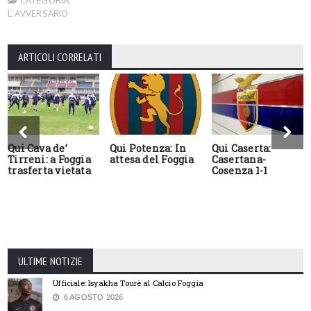
L'AVVERSARIO
ARTICOLI CORRELATI
Qui Cava de’
Qui Potenza: In
Qui Caserta:
Tirreni: a Foggia
attesa del Foggia
Casertana-
trasferta vietata
Cosenza 1-1
ULTIME NOTIZIE
Ufficiale: Isyakha Tourè al Calcio Foggia
6 AGOSTO 2026