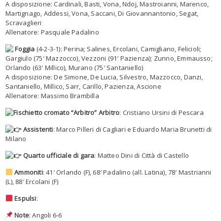
A disposizione: Cardinali, Basti, Vona, Ndoj, Mastroianni, Marenco,
Martignago, Addessi, Vona, Saccani, Di Giovannantonio, Segat,
Scravaglieri
Allenatore: Pasquale Padalino
Foggia
(4-2-3-1): Perina; Salines, Ercolani, Camigliano, Felicioli;
Gargiulo (75′ Mazzocco), Vezzoni (91′ Pazienza); Zunno, Emmausso;
Orlando (63′ Millico), Murano (75′ Santaniello)
A disposizione: De Simone, De Lucia, Silvestro, Mazzocco, Danzi,
Santaniello, Millico, Sarr, Carillo, Pazienza, Ascione
Allenatore: Massimo Brambilla
Arbitro
: Cristiano Ursini di Pescara
Assistenti
: Marco Pilleri di Cagliari e Eduardo Maria Brunetti di
Milano
Quarto ufficiale di gara
: Matteo Dini di Città di Castello
Ammoniti
: 41′ Orlando (F), 68′ Padalino (all. Latina), 78′ Mastrianni
(L), 88′ Ercolani (F)
Espulsi
:
Note
: Angoli 6-6