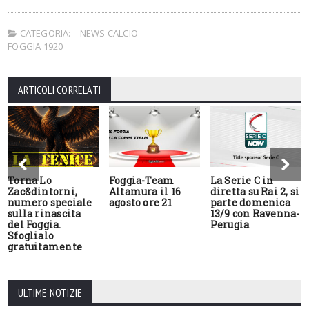
CATEGORIA:
NEWS CALCIO
FOGGIA 1920
ARTICOLI CORRELATI
Torna Lo
Foggia-Team
La Serie C in
Zac&dintorni,
Altamura il 16
diretta su Rai 2, si
numero speciale
agosto ore 21
parte domenica
sulla rinascita
13/9 con Ravenna-
del Foggia.
Perugia
Sfoglialo
gratuitamente
ULTIME NOTIZIE