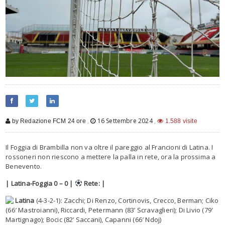
,
16 Settembre 2024
,
by Redazione FCM 24 ore
1.588 visite
Il Foggia di Brambilla non va oltre il pareggio al Francioni di Latina. I
rossoneri non riescono a mettere la palla in rete, ora la prossima a
Benevento.
| Latina-Foggia 0 – 0 |
Rete: |
Latina
(4-3-2-1): Zacchi; Di Renzo, Cortinovis, Crecco, Berman; Ciko
(66′ Mastroianni), Riccardi, Petermann (83’ Scravaglieri); Di Livio (79′
Martignago); Bocic (82’ Saccani), Capanni (66′ Ndoj)