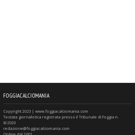
FOGGIACALCIOMANIA
Copyright 2023 | www.foggiacalciomania.com
Testata giornalistica registrata presso il Tribunale di Foggia n.
8/2020
redazione@foggiacalciomania.com
Online dal 2001