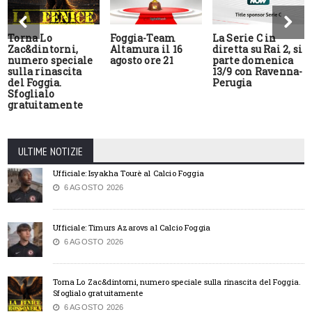
Torna Lo
Foggia-Team
La Serie C in
Zac&dintorni,
Altamura il 16
diretta su Rai 2, si
numero speciale
agosto ore 21
parte domenica
sulla rinascita
13/9 con Ravenna-
del Foggia.
Perugia
Sfoglialo
gratuitamente
ULTIME NOTIZIE
Ufficiale: Isyakha Tourè al Calcio Foggia
6 AGOSTO 2026
Ufficiale: Timurs Azarovs al Calcio Foggia
6 AGOSTO 2026
Torna Lo Zac&dintorni, numero speciale sulla rinascita del Foggia.
Sfoglialo gratuitamente
6 AGOSTO 2026