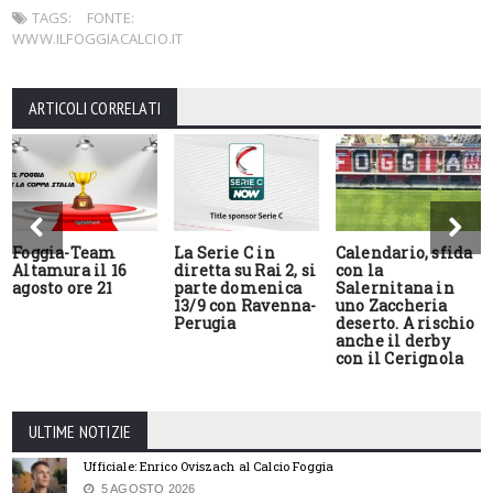
TAGS:
FONTE:
WWW.ILFOGGIACALCIO.IT
ARTICOLI CORRELATI
Foggia-Team
La Serie C in
Calendario, sfida
Altamura il 16
diretta su Rai 2, si
con la
agosto ore 21
parte domenica
Salernitana in
13/9 con Ravenna-
uno Zaccheria
Perugia
deserto. A rischio
anche il derby
con il Cerignola
ULTIME NOTIZIE
Ufficiale: Enrico Oviszach al Calcio Foggia
5 AGOSTO 2026