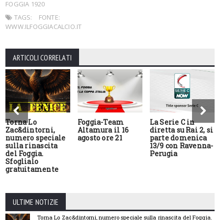
FOGGIA 1920
TAGS:
FONTE:
WWW.ILFOGGIACALCIO.IT
ARTICOLI CORRELATI
Torna Lo
Foggia-Team
La Serie C in
Zac&dintorni,
Altamura il 16
diretta su Rai 2, si
numero speciale
agosto ore 21
parte domenica
sulla rinascita
13/9 con Ravenna-
del Foggia.
Perugia
Sfoglialo
gratuitamente
ULTIME NOTIZIE
Torna Lo Zac&dintorni, numero speciale sulla rinascita del Foggia.