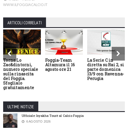
WWW.ILFOGGIACALCIO.IT
ARTICOLI CORRELATI
Torna Lo
Foggia-Team
La Serie C in
Zac&dintorni,
Altamura il 16
diretta su Rai 2, si
numero speciale
agosto ore 21
parte domenica
sulla rinascita
13/9 con Ravenna-
del Foggia.
Perugia
Sfoglialo
gratuitamente
ULTIME NOTIZIE
Ufficiale: Isyakha Tourè al Calcio Foggia
6 AGOSTO 2026