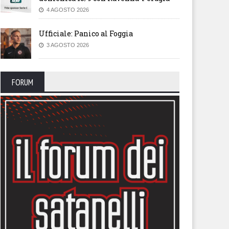
4 AGOSTO 2026
Ufficiale: Panico al Foggia
3 AGOSTO 2026
FORUM
endario, sfida con la
Il calendario del Foggia stagi
lernitana in uno Zaccheria
2026-27
erto. A rischio anche il derby
 il Cerignola