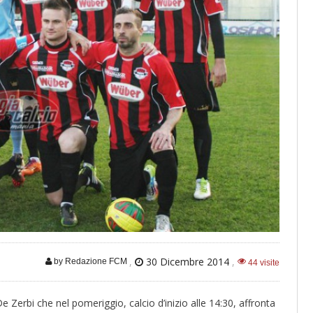
,
30 Dicembre 2014
,
by Redazione FCM
44 visite
e Zerbi che nel pomeriggio, calcio d’inizio alle 14:30, affronta