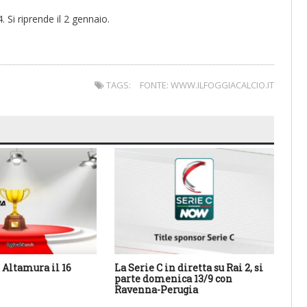
 Si riprende il 2 gennaio.
TAGS:
FONTE: WWW.ILFOGGIACALCIO.IT
Altamura il 16
La Serie C in diretta su Rai 2, si
Cal
parte domenica 13/9 con
Sa
Ravenna-Perugia
des
con