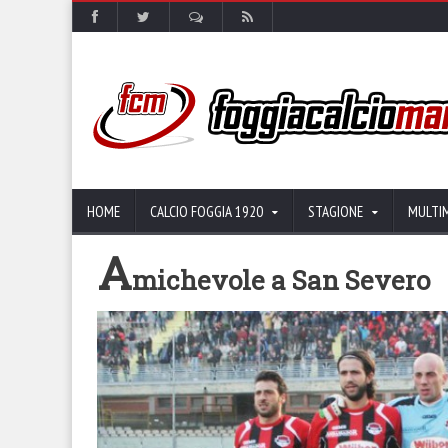
HOME
CALCIO FOGGIA 1920
STAGIONE
MULTI
A
michevole a San Severo