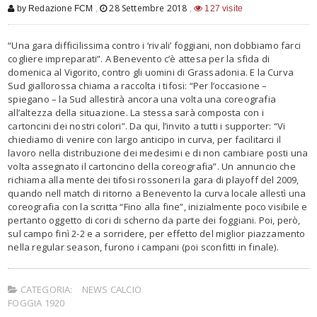
,
28 Settembre 2018
,
by Redazione FCM
127 visite
“Una gara difficilissima contro i ‘rivali’ foggiani, non dobbiamo farci
cogliere impreparati”. A Benevento c’è attesa per la sfida di
domenica al Vigorito, contro gli uomini di Grassadonia. E la Curva
Sud giallorossa chiama a raccolta i tifosi: “Per l’occasione –
spiegano – la Sud allestirà ancora una volta una coreografia
all’altezza della situazione. La stessa sarà composta con i
cartoncini dei nostri colori”. Da qui, l’invito a tutti i supporter: “Vi
chiediamo di venire con largo anticipo in curva, per facilitarci il
lavoro nella distribuzione dei medesimi e di non cambiare posti una
volta assegnato il cartoncino della coreografia”. Un annuncio che
richiama alla mente dei tifosi rossoneri la gara di playoff del 2009,
quando nell match di ritorno a Benevento la curva locale allestì una
coreografia con la scritta “Fino alla fine”, inizialmente poco visibile e
pertanto oggetto di cori di scherno da parte dei foggiani. Poi, però,
sul campo finì 2-2 e a sorridere, per effetto del miglior piazzamento
nella regular season, furono i campani (poi sconfitti in finale).
CATEGORIA:
NEWS CALCIO
FOGGIA 1920