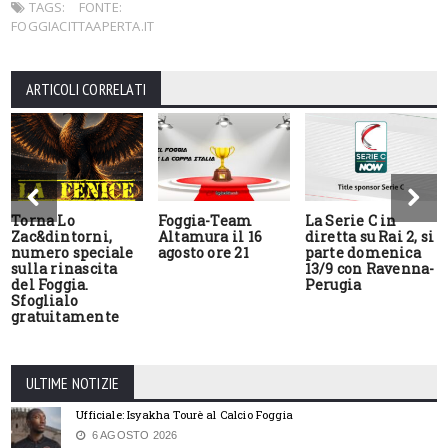
TAGS:
FONTE:
FOGGIACITTAAPERTA.IT
ARTICOLI CORRELATI
Torna Lo
Foggia-Team
La Serie C in
Zac&dintorni,
Altamura il 16
diretta su Rai 2, si
numero speciale
agosto ore 21
parte domenica
sulla rinascita
13/9 con Ravenna-
del Foggia.
Perugia
Sfoglialo
gratuitamente
ULTIME NOTIZIE
Ufficiale: Isyakha Tourè al Calcio Foggia
6 AGOSTO 2026