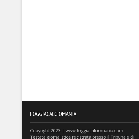
FOGGIACALCIOMANIA
Copyright 2023 | www.foggiacalciomania.com
Testata giornalistica registrata presso il Tribunale di