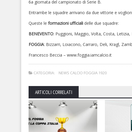
6a giornata del campionato di Serie B.
Entrambe le squadre arrivano da due vittorie e vogliono
Queste le
formazioni ufficiali
delle due squadre:
BENEVENTO
: Puggioni, Maggio, Volta, Costa, Letizia, 
FOGGIA
: Bizzarri, Loiacono, Carraro, Deli, Kragl, Za
Francesco Beccia – www.foggia.iamcalcio.it
CATEGORIA:
NEWS CALCIO FOGGIA 1920
ARTICOLI CORRELATI