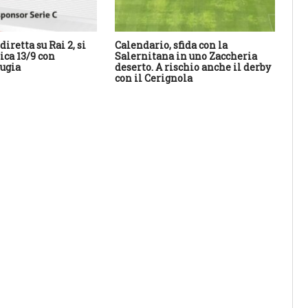
diretta su Rai 2, si
Calendario, sfida con la
Il 
ca 13/9 con
Salernitana in uno Zaccheria
20
ugia
deserto. A rischio anche il derby
con il Cerignola