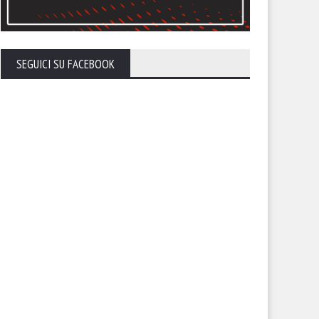
calendario del Foggia stagione
Ecco la composizione dei tre
26-27
gironi
SEGUICI SU FACEBOOK