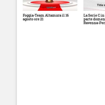
Foggia-Team Altamura il 16
La Serie C in 
agosto ore 21
parte domeni
Ravenna-Per