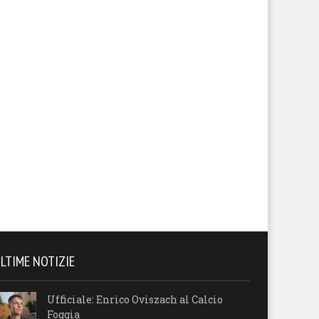
LTIME NOTIZIE
Ufficiale: Enrico Oviszach al Calcio
Foggia