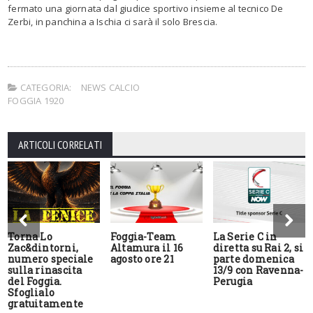
fermato una giornata dal giudice sportivo insieme al tecnico De
Zerbi, in panchina a Ischia ci sarà il solo Brescia.
CATEGORIA:
NEWS CALCIO
FOGGIA 1920
ARTICOLI CORRELATI
Torna Lo
Foggia-Team
La Serie C in
Zac&dintorni,
Altamura il 16
diretta su Rai 2, si
numero speciale
agosto ore 21
parte domenica
sulla rinascita
13/9 con Ravenna-
del Foggia.
Perugia
Sfoglialo
gratuitamente