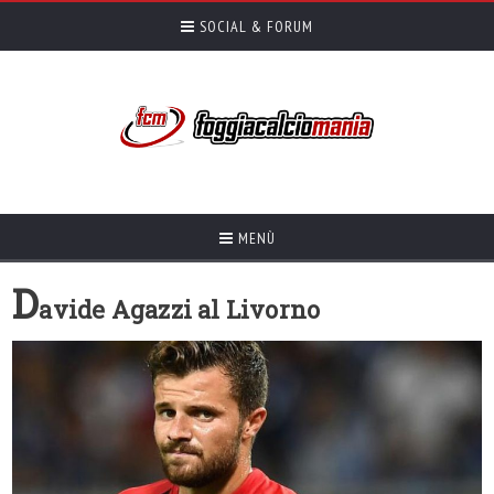
SOCIAL & FORUM
MENÙ
D
avide Agazzi al Livorno