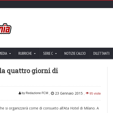
MEDIA
RUBRICHE
SERIE C
NOTIZIE CALCIO
DILETTANTI
a quattro giorni di
,
23 Gennaio 2015
,
by Redazione FCM
95 visite
 che si organizzerà come di consueto all’Ata Hotel di Milano. A