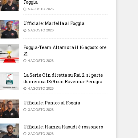
Foggia
5 AGOSTO 2026
Ufficiale: Marfella al Foggia
5 AGOSTO 2026
Foggia-Team Altamura il 16 agosto ore
21
4 AGOSTO 2026
La Serie C in diretta su Rai 2, si parte
domenica 13/9 con Ravenna-Perugia
4 AGOSTO 2026
Ufficiale: Panico al Foggia
3 AGOSTO 2026
ficiale: Hamza Haoudi è
Ufficiale: Di Pasquale torna a
ssonero
Foggia
Ufficiale: Hamza Haoudi è rossonero
2 AGOSTO 2026