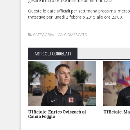
gestire il tutto l’Adise insieme ad Infront Italia.
Queste le date ufficiali per settimana prossima: merco
trattative per lunedì 2 febbraio 2015 alle ore 23:00.
CATEGORIA:
CALCIOMERCATO
ARTICOLI CORRELATI
Ufficiale: Enrico Oviszach al
Ufficiale: Ma
Calcio Foggia