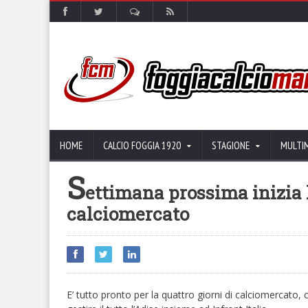
HOME
CALCIO FOGGIA 1920
STAGIONE
MULTI
S
ettimana prossima inizia l
calciomercato
E’ tutto pronto per la quattro giorni di calciomercato,