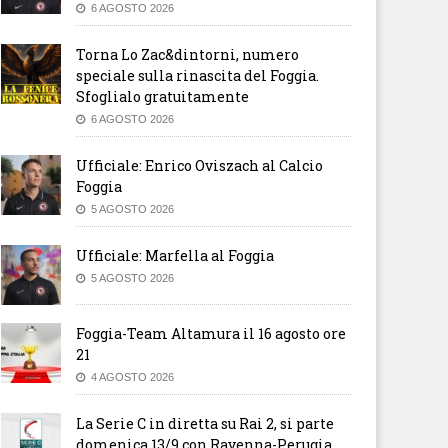
6 AGOSTO 2026
Torna Lo Zac&dintorni, numero
speciale sulla rinascita del Foggia.
Sfoglialo gratuitamente
6 AGOSTO 2026
Ufficiale: Enrico Oviszach al Calcio
Foggia
5 AGOSTO 2026
Ufficiale: Marfella al Foggia
5 AGOSTO 2026
iciale: Marfella al Foggia
Ufficiale: Panico al Foggia
Foggia-Team Altamura il 16 agosto ore
21
4 AGOSTO 2026
La Serie C in diretta su Rai 2, si parte
domenica 13/9 con Ravenna-Perugia