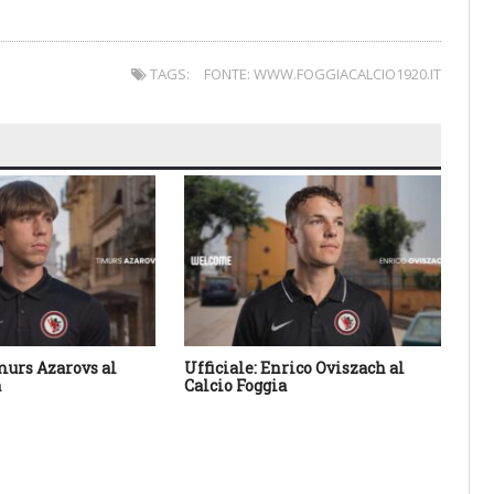
TAGS:
FONTE: WWW.FOGGIACALCIO1920.IT
imurs Azarovs al
Ufficiale: Enrico Oviszach al
Uff
a
Calcio Foggia