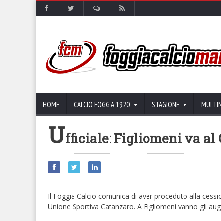
HOME
CALCIO FOGGIA 1920
STAGIONE
MULTI
U
fficiale: Figliomeni va al
Il Foggia Calcio comunica di aver proceduto alla cessio
Unione Sportiva Catanzaro. A Figliomeni vanno gli auguri