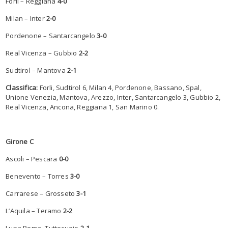
Forli – Reggiana
4-0
Milan – Inter
2-0
Pordenone – Santarcangelo
3-0
Real Vicenza – Gubbio
2-2
Sudtirol – Mantova
2-1
Classifica:
Forli, Sudtirol 6, Milan 4, Pordenone, Bassano, Spal,
Unione Venezia, Mantova, Arezzo, Inter, Santarcangelo 3, Gubbio 2,
Real Vicenza, Ancona, Reggiana 1, San Marino 0.
Girone C
Ascoli – Pescara
0-0
Benevento – Torres
3-0
Carrarese – Grosseto
3-1
L’Aquila – Teramo
2-2
Lupa Roma- Tuttocuoio
2-1