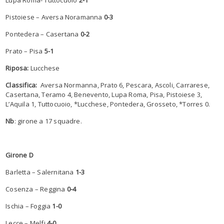
Pistoiese – Aversa Noramanna
0-3
Pontedera – Casertana
0-2
Prato – Pisa
5-1
Riposa:
Lucchese
Classifica:
Aversa Normanna, Prato 6, Pescara, Ascoli, Carrarese,
Casertana, Teramo 4, Benevento, Lupa Roma, Pisa, Pistoiese 3,
L’Aquila 1, Tuttocuoio, *Lucchese, Pontedera, Grosseto, *Torres 0.
Nb
: girone a 17 squadre.
Girone D
Barletta – Salernitana
1-3
Cosenza – Reggina
0-4
Ischia – Foggia
1-0
Lecce – Melfi
4-0