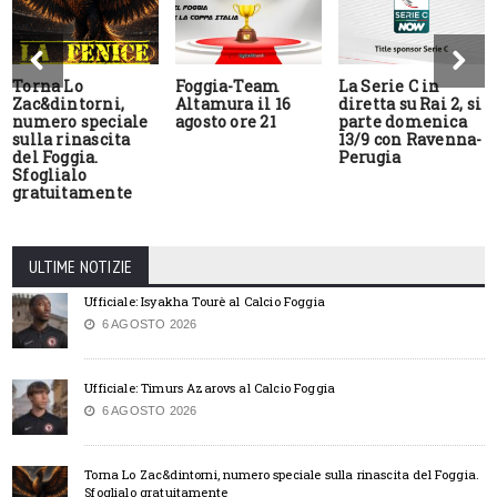
Torna Lo
Foggia-Team
La Serie C in
Zac&dintorni,
Altamura il 16
diretta su Rai 2, si
numero speciale
agosto ore 21
parte domenica
sulla rinascita
13/9 con Ravenna-
del Foggia.
Perugia
Sfoglialo
gratuitamente
ULTIME NOTIZIE
Ufficiale: Isyakha Tourè al Calcio Foggia
6 AGOSTO 2026
Ufficiale: Timurs Azarovs al Calcio Foggia
6 AGOSTO 2026
Torna Lo Zac&dintorni, numero speciale sulla rinascita del Foggia.
Sfoglialo gratuitamente