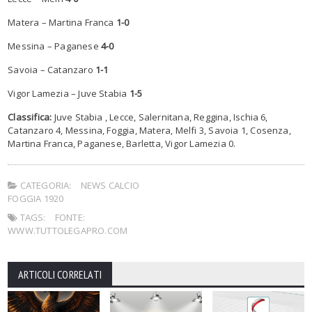
Matera – Martina Franca
1-0
Messina – Paganese
4-0
Savoia – Catanzaro
1-1
Vigor Lamezia – Juve Stabia
1-5
Classifica:
Juve Stabia , Lecce, Salernitana, Reggina, Ischia 6,
Catanzaro 4, Messina, Foggia, Matera, Melfi 3, Savoia 1, Cosenza,
Martina Franca, Paganese, Barletta, Vigor Lamezia 0.
CATEGORIA:
NEWS CALCIO
FOGGIA 1920
TAGS:
FONTE:
WWW.TUTTOLEGAPRO.COM
ARTICOLI CORRELATI