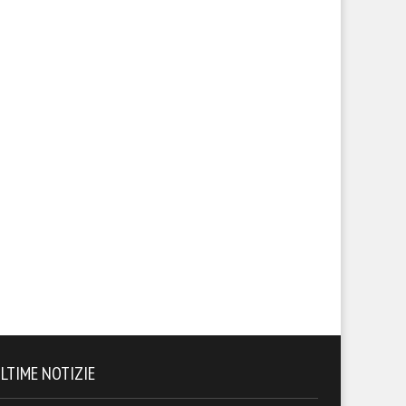
endario, sfida con la
Il calendario del Foggia stagi
lernitana in uno Zaccheria
2026-27
erto. A rischio anche il derby
 il Cerignola
LTIME NOTIZIE