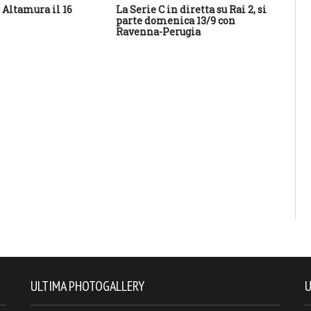
Altamura il 16
La Serie C in diretta su Rai 2, si
Cal
parte domenica 13/9 con
Sa
Ravenna-Perugia
des
con
ULTIMA PHOTOGALLERY
U