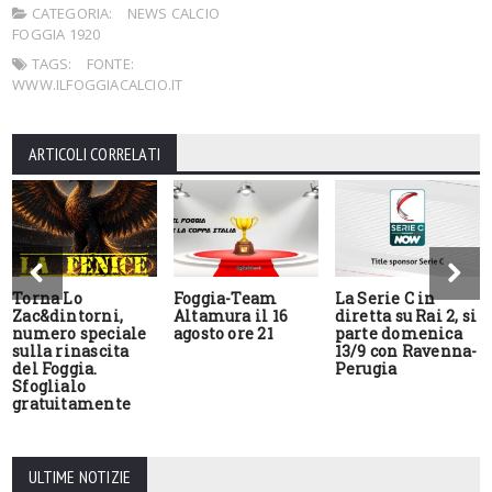
CATEGORIA:
NEWS CALCIO
FOGGIA 1920
TAGS:
FONTE:
WWW.ILFOGGIACALCIO.IT
ARTICOLI CORRELATI
Torna Lo
Foggia-Team
La Serie C in
Zac&dintorni,
Altamura il 16
diretta su Rai 2, si
numero speciale
agosto ore 21
parte domenica
sulla rinascita
13/9 con Ravenna-
del Foggia.
Perugia
Sfoglialo
gratuitamente
ULTIME NOTIZIE