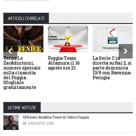
ARTICOLI CORRELATI
Torna Lo
Foggia-Team
La Serie C in
Zac&dintorni,
Altamura il 16
diretta su Rai 2, si
numero speciale
agosto ore 21
parte domenica
sulla rinascita
13/9 con Ravenna-
del Foggia.
Perugia
Sfoglialo
gratuitamente
ULTIME NOTIZIE
Ufficiale: Isyakha Tourè al Calcio Foggia
6 AGOSTO 2026