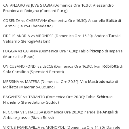
CATANZARO vs JUVE STABIA (Domenica Ore 16.30): AIessandro
Prontera
di BoIogna (Cantiani-Burgi)
COSENZA vs CASERTANA (Domenica Ore 16.30): Antonello
Balice
di
Termoli (Falco-Dibenedetto)
FIDELIS ANDRIA vs VIBONESE (Domenica Ore 16.30): Andrea
Tursi
di
Valdarno (Bercigli-Vitaloni)
FOGGIA vs CATANIA (Domenica Ore 16.30): Fabio
Piscopo
di Imperia
(Manzolillo-Pepe)
UNICUSANO FONDI vs LECCE (Domenica Ore 16.30): Ivan
Robilotta
di
Sala Consilina (Spensieri-Perrotti)
MESSINA vs MATERA (Domenica Ore 20.30): Vito
Mastrodonato
di
Molfetta (Maiorano-Cucumo)
PAGANESE vs TARANTO (Domenica Ore 20.30): Fabio
Schirru
di
Nichelino (Benedettino-Guddo)
REGGINA vs SIRACUSA (Domenica Ore 20.30): Paride
De Angeli
di
Abbiategrasso (Biava-Rossi)
VIRTUS FRANCAVILLA vs MONOPOLI (Domenica Ore 14.30): Daniele