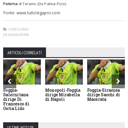
Paterna
di Teramo (De Palma-Pizzi)
Fonte: www.tuttolegapro.com
CATEGORIA:
DESIGNAZIONI
ARTICOLI CORRELATI
Foggia-
Monopoli-Foggia
Foggia-Siracusa
Salernitana
dirige Mirabella
dirige Sacchi di
dirige Di
di Napoli
Macerata
Francesco di
Ostia Lido
ULTIME NOTIZIE