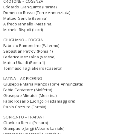
CROTONE – COSENZA
Edoardo Gianquinto (Parma)
Domenico Russo​​​​​​​ (Torre Annunziata)
Matteo Gentile​​​​​​​ (Isernia)
Alfredo Iannello (Messina)
Michele Rispoli (Locri)
GIUGLIANO – FOGGIA
Fabrizio Ramondino (Palermo)
Sebastian Petrov (Roma 1)
Federico Mezzalira​​​​​​​ (Varese)
Mattia Ubaldi (Roma 1)
Tommaso Tagliafierro​​​​​​​ (Caserta)
LATINA – AZ PICERNO
Giuseppe Maria Manzo​​​​​​​ (Torre Annunziata)
Fabio Cantatore​​​​​​​ (Molfetta)
Giuseppe Minutoli (Messina)
Fabio Rosario Luongo (Frattamaggiore)
Paolo Cozzuto (Formia)
SORRENTO – TRAPANI
Gianluca Renzi (Pesaro)
Giampaolo Jorgji (Albano Laziale)
Francesco Raccanello (Viterbo)