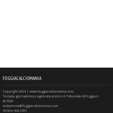
FOGGIACALCIOMANIA
Copyright 2023 | www.foggiacalciomania.com
Testata giornalistica registrata presso il Tribunale di Foggia n.
8/2020
redazione@foggiacalciomania.com
Online dal 2001