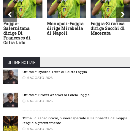
Foggia-
Monopoli-Foggia
Foggia-Siracusa
Salernitana
dirige Mirabella
dirige Sacchi di
dirige Di
di Napoli
Macerata
Francesco di
Ostia Lido
ULTIME NOTIZIE
Ufficiale: Isyakha Tourè al Calcio Foggia
6 AGOSTO 2026
Ufficiale: Timurs Azarovs al Calcio Foggia
6 AGOSTO 2026
Torna Lo Zac&dintorni, numero speciale sulla rinascita del Foggia.
Sfoglialo gratuitamente
6 AGOSTO 2026