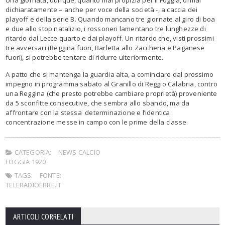
dichiaratamente – anche per voce della società -, a caccia dei
playoff e della serie B. Quando mancano tre giornate al giro di boa
e due allo stop natalizio, i rossoneri lamentano tre lunghezze di
ritardo dal Lecce quarto e dai playoff. Un ritardo che, visti prossimi
tre avversari (Reggina fuori, Barletta allo Zaccheria e Paganese
fuori), si potrebbe tentare di ridurre ulteriormente.
A patto che si mantenga la guardia alta, a cominciare dal prossimo
impegno in programma sabato al Granillo di Reggio Calabria, contro
una Reggina (che presto potrebbe cambiare proprietà) proveniente
da 5 sconfitte consecutive, che sembra allo sbando, ma da
affrontare con la stessa determinazione e l’identica
concentrazione messe in campo con le prime della classe.
CATEGORIA:
NEWS CALCIO
FOGGIA 1920
TAGS:
FONTE:
TELERADIOERRE.IT
ARTICOLI CORRELATI