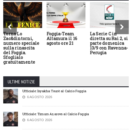
Torna Lo
Foggia-Team
La Serie C in
Zac&dintorni,
Altamura il 16
diretta su Rai 2, si
numero speciale
agosto ore 21
parte domenica
sulla rinascita
13/9 con Ravenna-
del Foggia.
Perugia
Sfoglialo
gratuitamente
ULTIME NOTIZIE
Ufficiale: Isyakha Tourè al Calcio Foggia
6 AGOSTO 2026
Ufficiale: Timurs Azarovs al Calcio Foggia
6 AGOSTO 2026