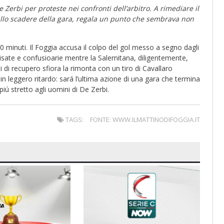
e Zerbi per proteste nei confronti dell’arbitro. A rimediare il
allo scadere della gara, regala un punto che sembrava non
 minuti. Il Foggia accusa il colpo del gol messo a segno dagli
isate e confusioarie mentre la Salernitana, diligentemente,
i di recupero sfiora la rimonta con un tiro di Cavallaro
 in leggero ritardo: sará l’ultima azione di una gara che termina
iú stretto agli uomini di De Zerbi.
TAGS:
FONTE: WWW.ILMATTINODIFOGGIA.IT