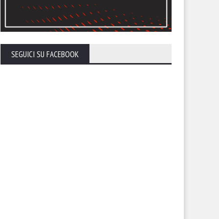
endario, sfida con la
Il calendario del Foggia stagi
lernitana in uno Zaccheria
2026-27
erto. A rischio anche il derby
 il Cerignola
SEGUICI SU FACEBOOK