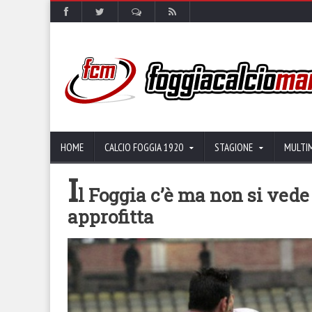
HOME
CALCIO FOGGIA 1920
STAGIONE
MULTI
I
l Foggia c’è ma non si vede
approfitta