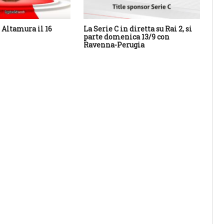
Altamura il 16
La Serie C in diretta su Rai 2, si
Cal
parte domenica 13/9 con
Sa
Ravenna-Perugia
des
con