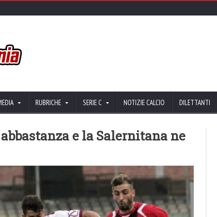
MEDIA
RUBRICHE
SERIE C
NOTIZIE CALCIO
DILETTANTI
 abbastanza e la Salernitana ne