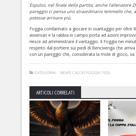
Espulso, nel finale della partita, anche l’allenatore D
pareggio ci pensa uno straordinario Iemmello che, 
potesse arrivare più.
Foggia condannato a giocare in svantaggio per oltre 80
avversari e la rabbia in campo porta ad azioni improvv
riesce ad amministrare il vantaggio. Il Foggia nei minut
respinto dal portiere sui piedi di Bencivenga che arriva
con un pareggio che, considerata la mole di gioco, va p
CATEGORIA:
NEWS CALCIO FOGGIA 1920
ARTICOLI CORRELATI