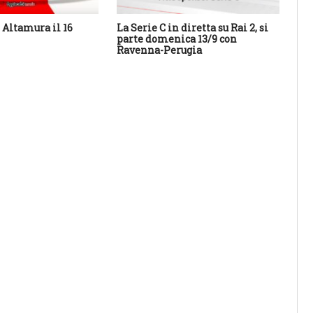
Altamura il 16
La Serie C in diretta su Rai 2, si
Cal
parte domenica 13/9 con
Sa
Ravenna-Perugia
des
con