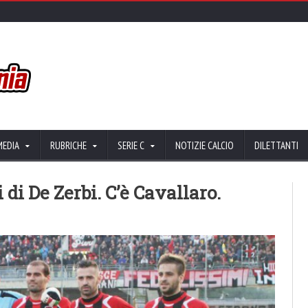
MEDIA
RUBRICHE
SERIE C
NOTIZIE CALCIO
DILETTANTI
di De Zerbi. C’è Cavallaro.