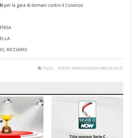
bi
per la gara di domani contro il Cosenza:
VENGA
RELLA
O, RICCIARDI
TAGS:
FONTE: WWW.FOGGIA.IAMCALCIO.IT