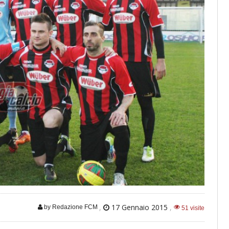
,
17 Gennaio 2015
,
by Redazione FCM
51 visite