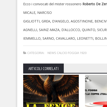
Ecco i convocati del mister rossonero
Roberto De Zer
MICALE, NARCISO
GIGLIOTTI, GREA, D’ANGELO, AGOSTINONE, BENCI
AGNELLI, SAINZ-MAZA, D’ALLOCCO, QUINTO, SICU
IEMMELLO, SARNO, CAVALLARO, LEONETTI, BOLLIN
CATEGORIA:
NEWS CALCIO FOGGIA 1920
ARTICOLI CORRELATI