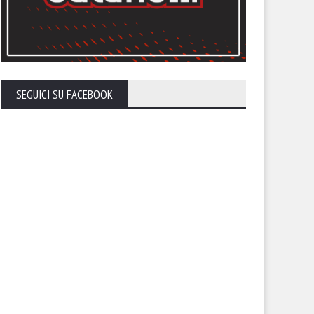
endario, sfida con la
Il calendario del Foggia stagi
lernitana in uno Zaccheria
2026-27
erto. A rischio anche il derby
 il Cerignola
SEGUICI SU FACEBOOK