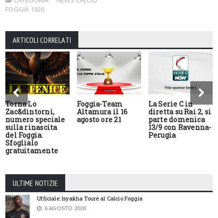
FOGGIA 1920
ARTICOLI CORRELATI
Torna Lo
Foggia-Team
La Serie C in
Zac&dintorni,
Altamura il 16
diretta su Rai 2, si
numero speciale
agosto ore 21
parte domenica
sulla rinascita
13/9 con Ravenna-
del Foggia.
Perugia
Sfoglialo
gratuitamente
ULTIME NOTIZIE
Ufficiale: Isyakha Tourè al Calcio Foggia
6 AGOSTO 2026