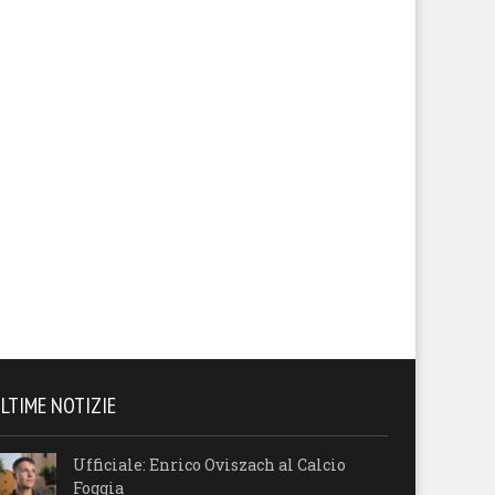
LTIME NOTIZIE
Ufficiale: Enrico Oviszach al Calcio
Foggia