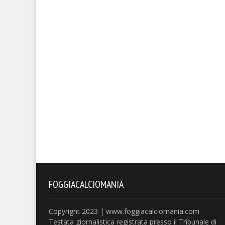
FOGGIACALCIOMANIA
Copyright 2023 | www.foggiacalciomania.com
Testata giornalistica registrata presso il Tribunale di