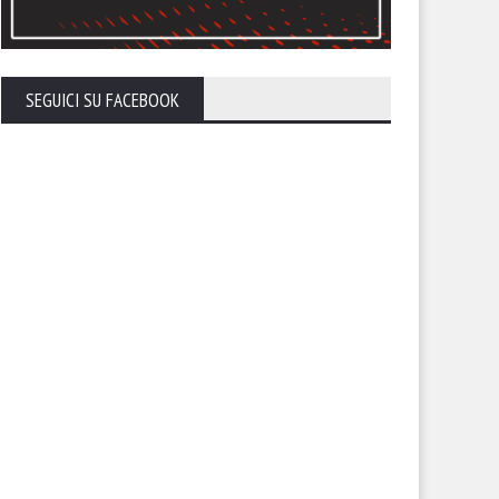
SEGUICI SU FACEBOOK
calendario del Foggia stagione
Ecco la composizione dei tre
26-27
gironi