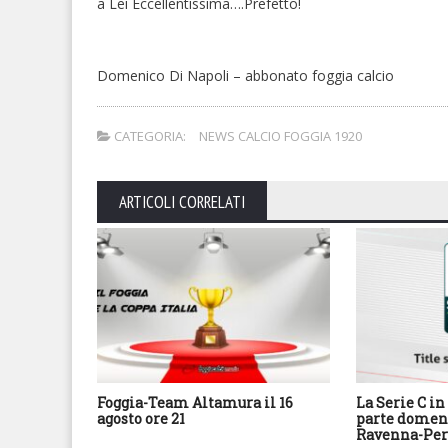
a Lei Eccellentissima….Prefetto!
Domenico Di Napoli – abbonato foggia calcio
CATEGORIA:
NEWS CALCIO FOGGIA 1920
ARTICOLI CORRELATI
Foggia-Team Altamura il 16
La Serie C in 
agosto ore 21
parte domeni
Ravenna-Per