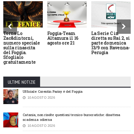
Torna Lo
Foggia-Team
La Serie C in
Zac&dintorni,
Altamura il 16
diretta su Rai 2, si
numero speciale
agosto ore 21
parte domenica
sulla rinascita
13/9 con Ravenna-
del Foggia.
Perugia
Sfoglialo
gratuitamente
ULTIME NOTIZIE
Ufficiale: Corentin Parisy è del Foggia
10 AGOSTO 2026
Catania, non risolte questioni tecnico-burocratiche: disattesa
scadenza odierna
10 AGOSTO 2026