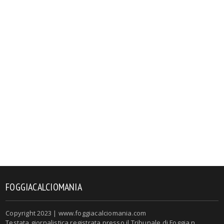
FOGGIACALCIOMANIA
Copyright 2023 | www.foggiacalciomania.com
Testata giornalistica registrata presso il Tribunale di Foggia n.