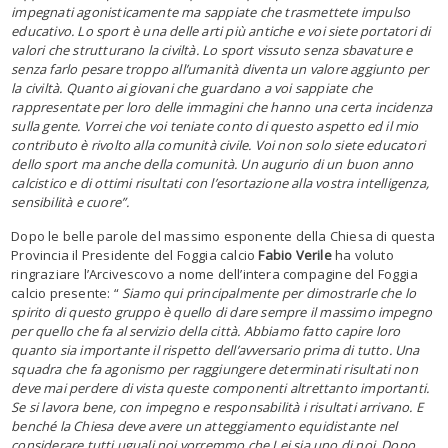
impegnati agonisticamente ma sappiate che trasmettete impulso
educativo. Lo sport è una delle arti più antiche e voi siete portatori di
valori che strutturano la civiltà. Lo sport vissuto senza sbavature e
senza farlo pesare troppo all’umanità diventa un valore aggiunto per
la civiltà. Quanto ai giovani che guardano a voi sappiate che
rappresentate per loro delle immagini che hanno una certa incidenza
sulla gente. Vorrei che voi teniate conto di questo aspetto ed il mio
contributo è rivolto alla comunità civile. Voi non solo siete educatori
dello sport ma anche della comunità. Un augurio di un buon anno
calcistico e di ottimi risultati con l’esortazione alla vostra intelligenza,
sensibilità e cuore”.
Dopo le belle parole del massimo esponente della Chiesa di questa
Provincia il Presidente del Foggia calcio
Fabio Verile
ha voluto
ringraziare l’Arcivescovo a nome dell’intera compagine del Foggia
calcio presente: “
Siamo qui principalmente per dimostrarle che lo
spirito di questo gruppo è quello di dare sempre il massimo impegno
per quello che fa al servizio della città. Abbiamo fatto capire loro
quanto sia importante il rispetto dell’avversario prima di tutto. Una
squadra che fa agonismo per raggiungere determinati risultati non
deve mai perdere di vista queste componenti altrettanto importanti.
Se si lavora bene, con impegno e responsabilità i risultati arrivano. E
benché la Chiesa deve avere un atteggiamento equidistante nel
considerare tutti uguali noi vorremmo che Lei sia uno di noi. Dopo