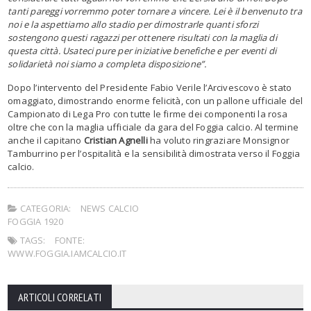
tanti pareggi vorremmo poter tornare a vincere. Lei è il benvenuto tra
noi e la aspettiamo allo stadio per dimostrarle quanti sforzi
sostengono questi ragazzi per ottenere risultati con la maglia di
questa città. Usateci pure per iniziative benefiche e per eventi di
solidarietà noi siamo a completa disposizione”.
Dopo l’intervento del Presidente Fabio Verile l’Arcivescovo è stato
omaggiato, dimostrando enorme felicità, con un pallone ufficiale del
Campionato di Lega Pro con tutte le firme dei componenti la rosa
oltre che con la maglia ufficiale da gara del Foggia calcio. Al termine
anche il capitano
Cristian Agnelli
ha voluto ringraziare Monsignor
Tamburrino per l’ospitalità e la sensibilità dimostrata verso il Foggia
calcio.
CATEGORIA:
NEWS CALCIO
FOGGIA 1920
TAGS:
FONTE:
WWW.FOGGIA.IAMCALCIO.IT
ARTICOLI CORRELATI