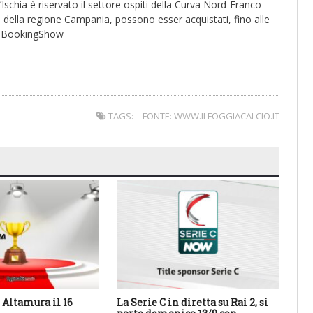
l’Ischia è riservato il settore ospiti della Curva Nord-Franco
enti della regione Campania, possono esser acquistati, fino alle
ito BookingShow
TAGS:
FONTE: WWW.ILFOGGIACALCIO.IT
Altamura il 16
La Serie C in diretta su Rai 2, si
Cal