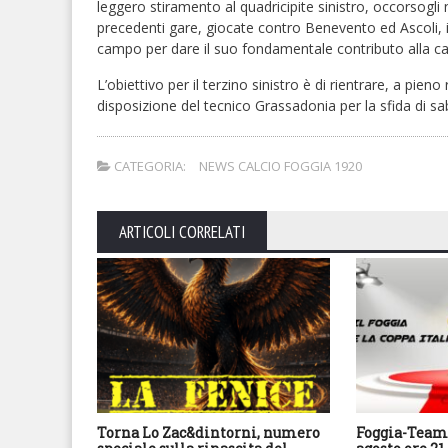
leggero stiramento al quadricipite sinistro, occorsogli
precedenti gare, giocate contro Benevento ed Ascoli, i
campo per dare il suo fondamentale contributo alla c
L’obiettivo per il terzino sinistro è di rientrare, a pien
disposizione del tecnico Grassadonia per la sfida di s
CATEGORIA:
NEWS CALCIO FOGGIA 1920
ARTICOLI CORRELATI
Torna Lo Zac&dintorni, numero
Foggia-Team 