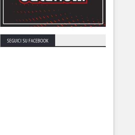
lernitana in uno Zaccheria
2026-27
erto. A rischio anche il derby
 il Cerignola
SEGUICI SU FACEBOOK