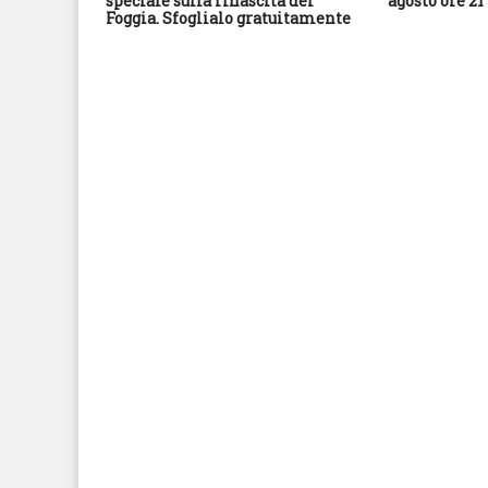
speciale sulla rinascita del
agosto ore 21
Foggia. Sfoglialo gratuitamente