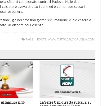
 nella sfida di campionato contro il Padova. Nelle due
l calciatore aveva stretto i denti ed è comunque sceso in
ausa rossonera.
o regime, già nei prossimi giorni: l’ex Frosinone vuole essere a
abato 20 ottobre col Cosenza.
TAGS:
FONTE: WWW.TUTTOCALCIOPUGLIA.COM
Altamura il 16
La Serie C in diretta su Rai 2, si
Cal