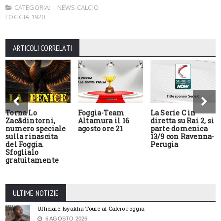
CATEGORIA:
NEWS CALCIO
FOGGIA 1920
ARTICOLI CORRELATI
Torna Lo
Foggia-Team
La Serie C in
Zac&dintorni,
Altamura il 16
diretta su Rai 2, si
numero speciale
agosto ore 21
parte domenica
sulla rinascita
13/9 con Ravenna-
del Foggia.
Perugia
Sfoglialo
gratuitamente
ULTIME NOTIZIE
Ufficiale: Isyakha Tourè al Calcio Foggia
6 AGOSTO 2026