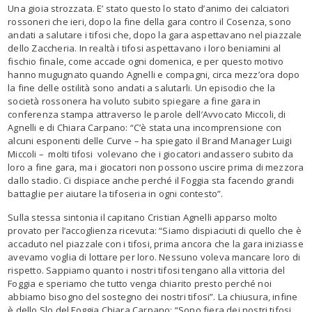
Una gioia strozzata. E’ stato questo lo stato d’animo dei calciatori
rossoneri che ieri, dopo la fine della gara contro il Cosenza, sono
andati a salutare i tifosi che, dopo la gara aspettavano nel piazzale
dello Zaccheria. In realtà i tifosi aspettavano i loro beniamini al
fischio finale, come accade ogni domenica, e per questo motivo
hanno mugugnato quando Agnelli e compagni, circa mezz’ora dopo
la fine delle ostilità sono andati a salutarli. Un episodio che la
società rossonera ha voluto subito spiegare a fine gara in
conferenza stampa attraverso le parole dell’Avvocato Miccoli, di
Agnelli e di Chiara Carpano: “C’è stata una incomprensione con
alcuni esponenti delle Curve – ha spiegato il Brand Manager Luigi
Miccoli – molti tifosi volevano che i giocatori andassero subito da
loro a fine gara, ma i giocatori non possono uscire prima di mezzora
dallo stadio. Ci dispiace anche perché il Foggia sta facendo grandi
battaglie per aiutare la tifoseria in ogni contesto”.
Sulla stessa sintonia il capitano Cristian Agnelli apparso molto
provato per l’accoglienza ricevuta: “Siamo dispiaciuti di quello che è
accaduto nel piazzale con i tifosi, prima ancora che la gara iniziasse
avevamo voglia di lottare per loro. Nessuno voleva mancare loro di
rispetto. Sappiamo quanto i nostri tifosi tengano alla vittoria del
Foggia e speriamo che tutto venga chiarito presto perché noi
abbiamo bisogno del sostegno dei nostri tifosi”. La chiusura, infine
è dello Slo del Foggia Chiara Carpano: “Sono fiera dei nostri tifosi