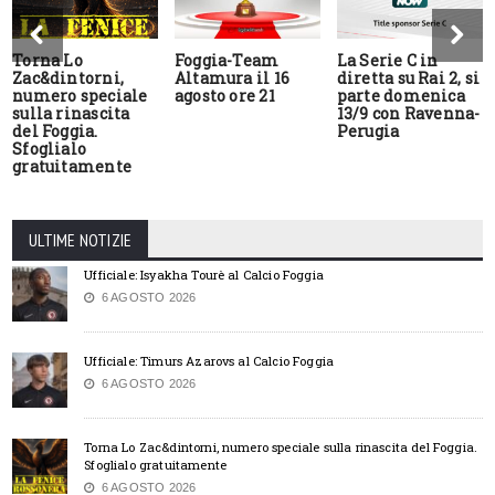
Torna Lo
Foggia-Team
La Serie C in
Zac&dintorni,
Altamura il 16
diretta su Rai 2, si
numero speciale
agosto ore 21
parte domenica
sulla rinascita
13/9 con Ravenna-
del Foggia.
Perugia
Sfoglialo
gratuitamente
ULTIME NOTIZIE
Ufficiale: Isyakha Tourè al Calcio Foggia
6 AGOSTO 2026
Ufficiale: Timurs Azarovs al Calcio Foggia
6 AGOSTO 2026
Torna Lo Zac&dintorni, numero speciale sulla rinascita del Foggia.
Sfoglialo gratuitamente
6 AGOSTO 2026