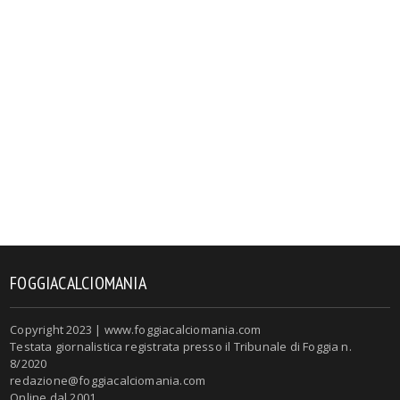
FOGGIACALCIOMANIA
Copyright 2023 | www.foggiacalciomania.com
Testata giornalistica registrata presso il Tribunale di Foggia n.
8/2020
redazione@foggiacalciomania.com
Online dal 2001