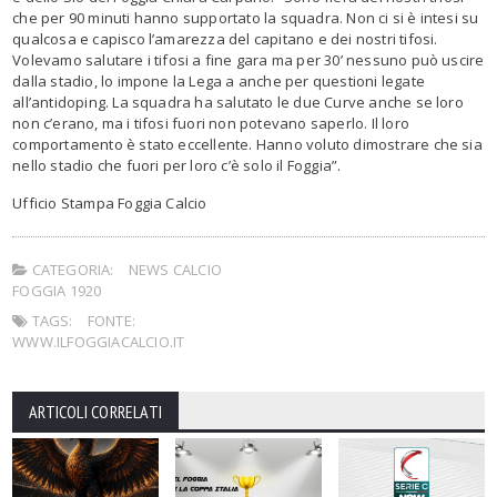
che per 90 minuti hanno supportato la squadra. Non ci si è intesi su
qualcosa e capisco l’amarezza del capitano e dei nostri tifosi.
Volevamo salutare i tifosi a fine gara ma per 30’ nessuno può uscire
dalla stadio, lo impone la Lega a anche per questioni legate
all’antidoping. La squadra ha salutato le due Curve anche se loro
non c’erano, ma i tifosi fuori non potevano saperlo. Il loro
comportamento è stato eccellente. Hanno voluto dimostrare che sia
nello stadio che fuori per loro c’è solo il Foggia”.
Ufficio Stampa Foggia Calcio
CATEGORIA:
NEWS CALCIO
FOGGIA 1920
TAGS:
FONTE:
WWW.ILFOGGIACALCIO.IT
ARTICOLI CORRELATI