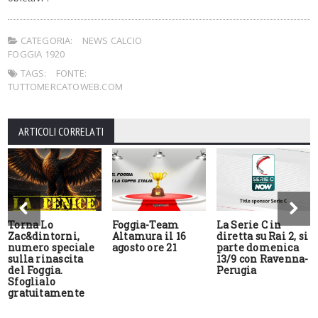
CATEGORIA:
NEWS CALCIO
FOGGIA 1920
TAGS:
FONTE:
TUTTOMERCATOWEB.COM
ARTICOLI CORRELATI
Torna Lo
Foggia-Team
La Serie C in
Zac&dintorni,
Altamura il 16
diretta su Rai 2, si
numero speciale
agosto ore 21
parte domenica
sulla rinascita
13/9 con Ravenna-
del Foggia.
Perugia
Sfoglialo
gratuitamente