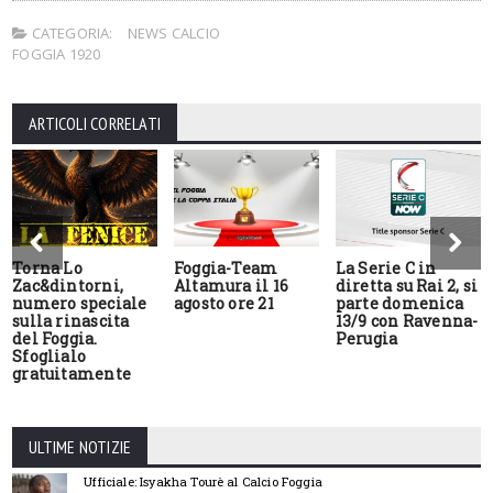
CATEGORIA:
NEWS CALCIO
FOGGIA 1920
ARTICOLI CORRELATI
Torna Lo
Foggia-Team
La Serie C in
Zac&dintorni,
Altamura il 16
diretta su Rai 2, si
numero speciale
agosto ore 21
parte domenica
sulla rinascita
13/9 con Ravenna-
del Foggia.
Perugia
Sfoglialo
gratuitamente
ULTIME NOTIZIE
Ufficiale: Isyakha Tourè al Calcio Foggia