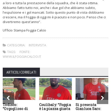
a loro e tutta la prestazione della squadra, che è stata ottima.
Abbiamo fatto tutto noi, anche i due gol che abbiamo subito,
l’espulsione e i gol mancati. Sotto questo punto di vista dobbiamo
crescere, ma il Foggia di oggi mi è piaciuto e non poco. Penso che ci
divertiremo quest’anno”.
Ufficio Stampa Foggia Calcio
CATEGORIA:
INTERVISTA
TAGS:
FONTE:
WWW.ILFOGGIACALCIO.IT
ARTICOLI CORRELATI
Todisco:
Coulibaly: “Foggia
Si presenta
“Orgoglioso di
è la piazza giusta
Gianluca Saro: