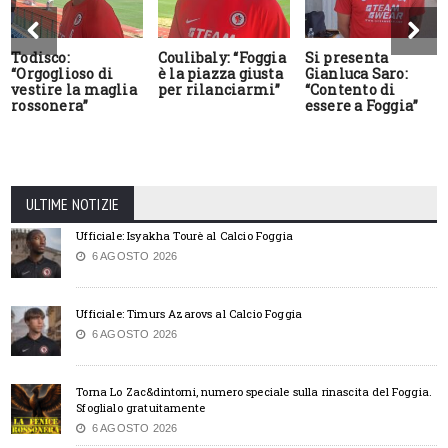
Todisco:
Coulibaly: “Foggia
Si presenta
“Orgoglioso di
è la piazza giusta
Gianluca Saro:
vestire la maglia
per rilanciarmi”
“Contento di
rossonera”
essere a Foggia”
ULTIME NOTIZIE
Ufficiale: Isyakha Tourè al Calcio Foggia
6 AGOSTO 2026
Ufficiale: Timurs Azarovs al Calcio Foggia
6 AGOSTO 2026
Torna Lo Zac&dintorni, numero speciale sulla rinascita del Foggia.
Sfoglialo gratuitamente
6 AGOSTO 2026