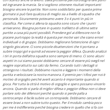
ed ingranare la marcia. Se si vogliono ottenere risultati importanti
bisogna vincere le partite. Non sono soddisfatto per queste prime
giornate si può fare qualcosa di meglio sia a livello di squadra che
personale. Sicuramente potevamo avere 3 o 4 punti in più in
classifica. Per come si allena la squadra sono sicuro che i punti
arriveranno. Bisogna portare in questo trafiletto di ultime sette
partite a casa più punti possibili. Prendere gol ai difensore non fa
piacere purtroppo la realtà è questa per motivi vari che siano errori
individuali o di gruppo. Dobbiamo migliorare l’attenzione di ogni
singolo giocatore. Ci sono piccole disattenzioni che ti portano a
subire troppi gol e quindi ad essere la peggior difesa. Quando analizzi
i tiri in porta dell’altra squadra sono sempre di meno. Ci sono alcuni
aspetti in cui siamo passivi dobbiamo cercare di essere più svegli nel
reagire soprattutto sui calci da fermo. Curando tutti i dettagli si
ottengono i risultati. Dobbiamo riuscire a leggere i momenti della
partita e velocizzare la nostra manovra. Il premio per i tifosi per noi è
motivo di orgoglio perché averli accanto è importante quando si
gioca. Per tutta la città è motivo di orgoglio e spero possano vincerlo
ancora. Quando si parla di miglior difesa o peggior difesa non si deve
parlare solo dei difensori perché quando si perde palla a
centrocampo è facile subire un contropiede. Dobbiamo cercare di
essere bravi a non subire tutto questo. Per il modulo cambia poco
per me è indifferente perché bisogna credere in quello che si fa con