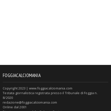
FOGGIACALCIOMANIA
Copyright 2023 | www.foggiacalciomania.com
Testata giornalistica registrata presso il Tribunale di Foggia n.
8/2020
redazione@foggiacalciomania.com
Online dal 2001