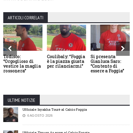
ARTICOLI CORRELATI
Todisco:
Coulibaly: “Foggia
Si presenta
“Orgoglioso di
è la piazza giusta
Gianluca Saro:
vestire la maglia
per rilanciarmi”
“Contento di
rossonera”
essere a Foggia”
ULTIME NOTIZIE
Ufficiale: Isyakha Tourè al Calcio Foggia
6 AGOSTO 2026
Ufficiale: Timurs Azarovs al Calcio Foggia