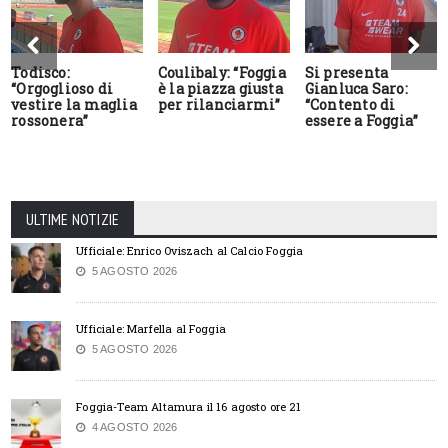
Todisco:
Coulibaly: “Foggia
Si presenta
“Orgoglioso di
è la piazza giusta
Gianluca Saro:
vestire la maglia
per rilanciarmi”
“Contento di
rossonera”
essere a Foggia”
ULTIME NOTIZIE
Ufficiale: Enrico Oviszach al Calcio Foggia
5 AGOSTO 2026
Ufficiale: Marfella al Foggia
5 AGOSTO 2026
Foggia-Team Altamura il 16 agosto ore 21
4 AGOSTO 2026