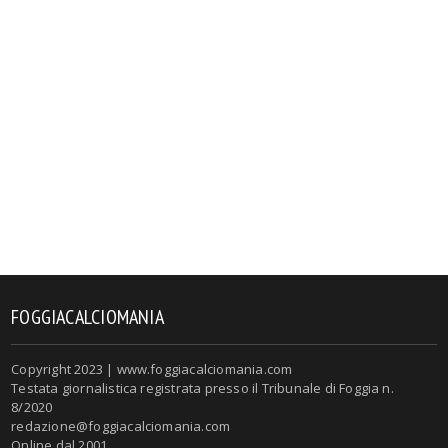
FOGGIACALCIOMANIA
Copyright 2023 | www.foggiacalciomania.com
Testata giornalistica registrata presso il Tribunale di Foggia n.
8/2020
redazione@foggiacalciomania.com
Online dal 2001