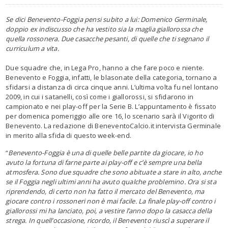
Se dici Benevento-Foggia pensi subito a lui: Domenico Germinale,
doppio ex indiscusso che ha vestito sia la maglia giallorossa che
quella rossonera. Due casacche pesanti, di quelle che ti segnano il
curriculum a vita.
Due squadre che, in Lega Pro, hanno a che fare poco e niente.
Benevento e Foggia, infatti, le blasonate della categoria, tornano a
sfidarsi a distanza di circa cinque anni. L’ultima volta fu nel lontano
2009, in cui i satanelli, così come i giallorossi, si sfidarono in
campionato e nei play-off per la Serie B. L’appuntamento è fissato
per domenica pomeriggio alle ore 16, lo scenario sarà il Vigorito di
Benevento. La redazione di BeneventoCalcio.it intervista Germinale
in merito alla sfida di questo week-end.
“
Benevento-Foggia è una di quelle belle partite da giocare, io ho
avuto la fortuna di farne parte ai play-off e c’è sempre una bella
atmosfera. Sono due squadre che sono abituate a stare in alto, anche
se il Foggia negli ultimi anni ha avuto qualche problemino. Ora si sta
riprendendo, di certo non ha fatto il mercato del Benevento, ma
giocare contro i rossoneri non è mai facile. La finale play-off contro i
giallorossi mi ha lanciato, poi, a vestire l’anno dopo la casacca della
strega. In quell’occasione, ricordo, il Benevento riuscì a superare il