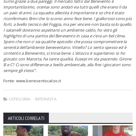
turno grazie a due pareggi. Il mercato fatto dal Benevento è
importantissimo, oramai sono andati via tutti quelli che erano lì da
un paio di anni. La squadra allestita è importante e so che è stato
riconfermato Brini che lo scorso anno fece bene. I giallorossi sono più
forti, a livello tecnico del Foggia, ma per vincere non basta solo quello.
I satanelli dovranno aspettarsi un ambiente caldo, ho visto gli
highlights di una partita del Benevento in casa e c’era un bel clima.
Spero che non ci sia qualche episodio che possa compromettere la
serenità dell’ambiente beneventano. Vitiello? Lo sento spesso ed è
contento a Benevento, si trova bene. L’attacco è superlativo: io ho
giocato con Marotta, ha tante qualità, Eusepi mi sta piacendo. Girone
B e C? Ci sono differenze a livello ambientale, alla fine i giocatori sono
sempre gli stessi”.
Fonte: www.beneventocalcio.it
CATEGORIA:
INTERVISTA
ARTICOLI CORRELATI