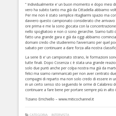
” Individualmente e’ un buon momento e dopo mesi di la
vero ha subito tanto ma già da Cittadella abbiamo vol
Per me non è stato semplice ritagliarmi spazio ma con
davvero questo campionato considerat
o che arrivavo
ore prima e me la sono giocata con la concentrazione
nello spogliatoio e non ci sono gerarchie. Siamo tutti 
fatto una grande gara e già da oggi abbiamo cominciato 
domani credo che studieremo l’avversario per quel po
sabato per continuare a dare forza alla nostra classific
La serie B e’ un campionato strano, le formazioni so
tutte finali. Dopo Cosenza c è stata una grande reazi
solo due punti anche per colpa nostra ma già da mart
felici ma siamo rammaricati per non aver centrato due 
compagni di reparto ma non solo credo di essere in u
in un certo senso sto seguendo le orme di Calabresi de
continuare a fare bene per portare sempre più in alto i
Tiziano Errichiello – www.miticochannel.it
CATEGORIA:
INTERVISTA