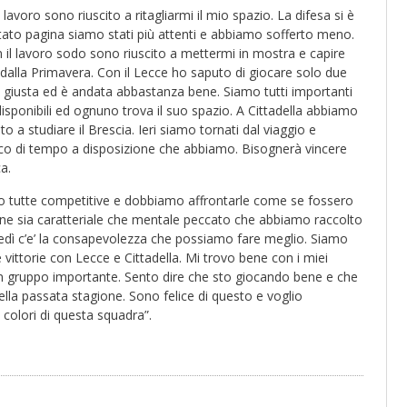
voro sono riuscito a ritagliarmi il mio spazio. La difesa si è
tato pagina siamo stati più attenti e abbiamo sofferto meno.
 il lavoro sodo sono riuscito a mettermi in mostra e capire
 dalla Primavera. Con il Lecce ho saputo di giocare solo due
 giusta ed è andata abbastanza bene. Siamo tutti importanti
disponibili ed ognuno trova il suo spazio. A Cittadella abbiamo
a studiare il Brescia. Ieri siamo tornati dal viaggio e
co di tempo a disposizione che abbiamo. Bisognerà vincere
a.
no tutte competitive e dobbiamo affrontarle come se fossero
one sia caratteriale che mentale peccato che abbiamo raccolto
edì c’e’ la consapevolezza che possiamo fare meglio. Siamo
vittorie con Lecce e Cittadella. Mi trovo bene con i miei
n gruppo importante. Sento dire che sto giocando bene e che
lla passata stagione. Sono felice di questo e voglio
 colori di questa squadra”.