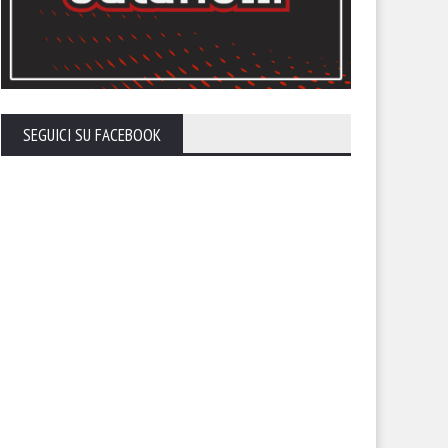
SEGUICI SU FACEBOOK
sillo: “Terremo una
Pazienza: “Non siamo riusciti
nferenza stampa a breve. Vi
trasformare in gol le diverse
remo cosa stiamo facendo”
azioni. Dubbi sulla loro rete”