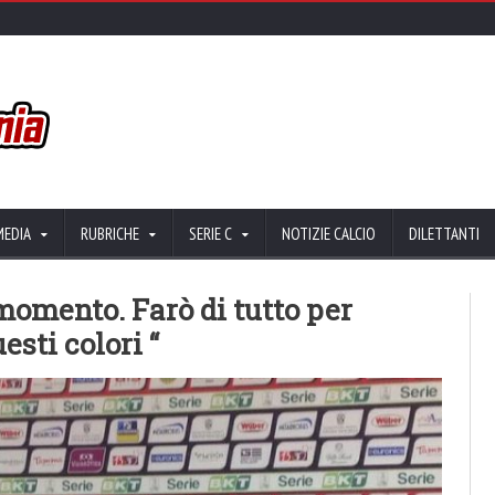
MEDIA
RUBRICHE
SERIE C
NOTIZIE CALCIO
DILETTANTI
 momento. Farò di tutto per
esti colori “