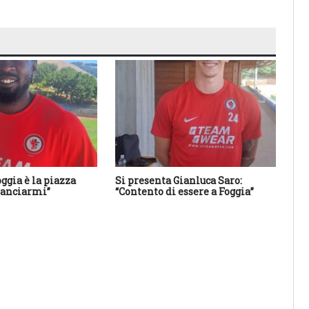
oggia è la piazza
Si presenta Gianluca Saro:
Ca
ilanciarmi”
“Contento di essere a Foggia”
co
di