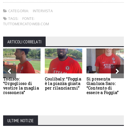
CATEGORIA:
INTERVISTA
TAGS:
FONTE:
TUTTOMERCATOWEB.COM
ARTICOLI CORRELATI
Todisco:
Coulibaly: “Foggia
Si presenta
“Orgoglioso di
è la piazza giusta
Gianluca Saro:
vestire la maglia
per rilanciarmi”
“Contento di
rossonera”
essere a Foggia”
ULTIME NOTIZIE