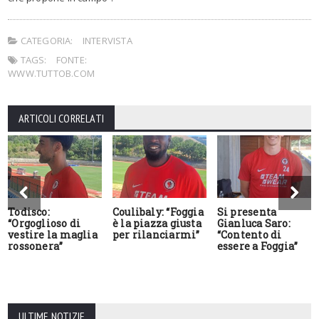
CATEGORIA:
INTERVISTA
TAGS:
FONTE:
WWW.TUTTOB.COM
ARTICOLI CORRELATI
Todisco:
Coulibaly: “Foggia
Si presenta
“Orgoglioso di
è la piazza giusta
Gianluca Saro:
vestire la maglia
per rilanciarmi”
“Contento di
rossonera”
essere a Foggia”
ULTIME NOTIZIE