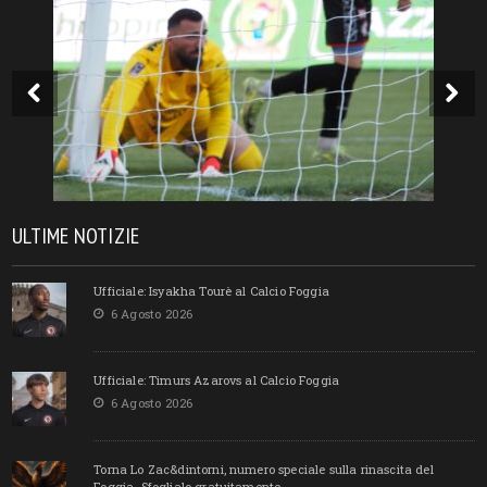
ULTIME NOTIZIE
Ufficiale: Isyakha Tourè al Calcio Foggia
6 Agosto 2026
Ufficiale: Timurs Azarovs al Calcio Foggia
6 Agosto 2026
Torna Lo Zac&dintorni, numero speciale sulla rinascita del
Foggia. Sfoglialo gratuitamente