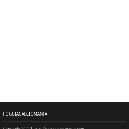
FOGGIACALCIOMANIA
Copyright 2023 | www.foggiacalciomania.com