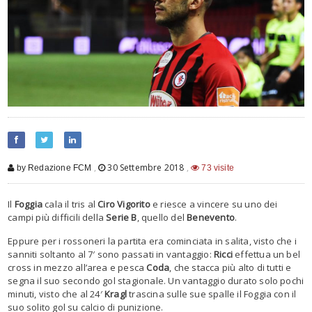
,
30 Settembre 2018
,
by Redazione FCM
73 visite
Il
Foggia
cala il tris al
Ciro Vigorito
e riesce a vincere su uno dei
campi più difficili della
Serie B
, quello del
Benevento
.
Eppure per i rossoneri la partita era cominciata in salita, visto che i
sanniti soltanto al 7′ sono passati in vantaggio:
Ricci
effettua un bel
cross in mezzo all’area e pesca
Coda
, che stacca più alto di tutti e
segna il suo secondo gol stagionale. Un vantaggio durato solo pochi
minuti, visto che al 24′
Kragl
trascina sulle sue spalle il Foggia con il
suo solito gol su calcio di punizione.