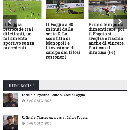
Il Foggia
Il Foggia a 90
Primo tempo da
retrocede tra i
minuti dalla
dimenticare, poi
dilettanti, un
serie D. La
il Foggia si
fallimento
sconfitta di
sveglia e rischia
sportivo senza
Monopoli e
anche di vincere.
precedenti
l’invasione di
Pari con il
campo dei tifosi
Siracusa (1-1)
rossoneri
ULTIME NOTIZIE
Ufficiale: Isyakha Tourè al Calcio Foggia
6 AGOSTO 2026
Ufficiale: Timurs Azarovs al Calcio Foggia
6 AGOSTO 2026