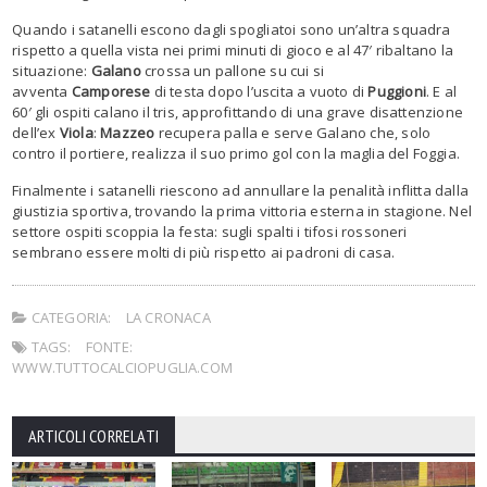
Quando i satanelli escono dagli spogliatoi sono un’altra squadra
rispetto a quella vista nei primi minuti di gioco e al 47′ ribaltano la
situazione:
Galano
crossa un pallone su cui si
avventa
Camporese
di testa dopo l’uscita a vuoto di
Puggioni
. E al
60′ gli ospiti calano il tris, approfittando di una grave disattenzione
dell’ex
Viola
:
Mazzeo
recupera palla e serve Galano che, solo
contro il portiere, realizza il suo primo gol con la maglia del Foggia.
Finalmente i satanelli riescono ad annullare la penalità inflitta dalla
giustizia sportiva, trovando la prima vittoria esterna in stagione. Nel
settore ospiti scoppia la festa: sugli spalti i tifosi rossoneri
sembrano essere molti di più rispetto ai padroni di casa.
CATEGORIA:
LA CRONACA
TAGS:
FONTE:
WWW.TUTTOCALCIOPUGLIA.COM
ARTICOLI CORRELATI