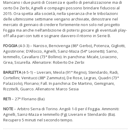
Mancano i due punti di Cosenza e quello di penalizzazione ma di
certo De Zerbi, Agnelli e compagni possono brindare fiduciosi al
2015. Ora spetta alla società, nella speranza che le tribolazioni
delle ultimissime settimane vengano archiviate, dimostrare nel
mercato di gennaio di credere fortemente non solo nel progetto
Foggia ma anche nell’ambizione di potersi giocare gli eventuali play-
off alla pari con tutti e sognare davvero il ritorno in Serie B.
FOGGIA
(4-3-3) – Narciso, Bencivenga (86° Gerbo), Potenza, Gigliotti,
Agostinone; D’Allocco, Agnelli, Sainz-Maza (54° Leonetti); Sarno,
Iemmello, Cavallaro (73° Bollino). In panchina: Micale, Loiacono,
Grea, Sicurella. Allenatore: Roberto De Zerbi
BARLETTA
(4-5-1) – Liverani, Meola (91° Regno), Stendardo, Radi,
Cortellini; Venitucci (88° Zammuto), De Rose, Legras, Quadri (73°
Palazzolo), Floriano; Fall. In panchina: De Martino, Gemignani,
Rizzitelli, Guarco. Allenatore: Marco Sesia
RETI
– 27° Floriano (Ba)
NOTE
– Arbitro Serra di Torino. Angoli 1-0 per il Foggia. Ammoniti:
Agnelli, Sainz-Maza e Iemmello (Fg); Liverani e Stendardo (Ba).
Recupero 5 minuti nel secondo tempo.