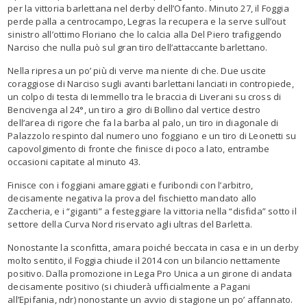
per la vittoria barlettana nel derby dell’Ofanto. Minuto 27, il Foggia
perde palla a centrocampo, Legras la recupera e la serve sull’out
sinistro all’ottimo Floriano che lo calcia alla Del Piero trafiggendo
Narciso che nulla può sul gran tiro dell’attaccante barlettano.
Nella ripresa un po’ più di verve ma niente di che. Due uscite
coraggiose di Narciso sugli avanti barlettani lanciati in contropiede,
un colpo di testa di Iemmello tra le braccia di Liverani su cross di
Bencivenga al 24°, un tiro a giro di Bollino dal vertice destro
dell’area di rigore che fa la barba al palo, un tiro in diagonale di
Palazzolo respinto dal numero uno foggiano e un tiro di Leonetti su
capovolgimento di fronte che finisce di poco a lato, entrambe
occasioni capitate al minuto 43.
Finisce con i foggiani amareggiati e furibondi con l’arbitro,
decisamente negativa la prova del fischietto mandato allo
Zaccheria, e i “giganti” a festeggiare la vittoria nella “disfida” sotto il
settore della Curva Nord riservato agli ultras del Barletta.
Nonostante la sconfitta, amara poiché beccata in casa e in un derby
molto sentito, il Foggia chiude il 2014 con un bilancio nettamente
positivo. Dalla promozione in Lega Pro Unica a un girone di andata
decisamente positivo (si chiuderà ufficialmente a Pagani
all’Epifania, ndr) nonostante un avvio di stagione un po’ affannato.