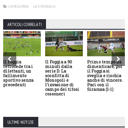
CATEGORIA:
LA CRONACA
ARTICOLI CORRELATI
Il Foggia
Il Foggia a 90
Primo tempo da
retrocede tra i
minuti dalla
dimenticare, poi
dilettanti, un
serie D. La
il Foggia si
fallimento
sconfitta di
sveglia e rischia
sportivo senza
Monopoli e
anche di vincere.
precedenti
l’invasione di
Pari con il
campo dei tifosi
Siracusa (1-1)
rossoneri
ULTIME NOTIZIE