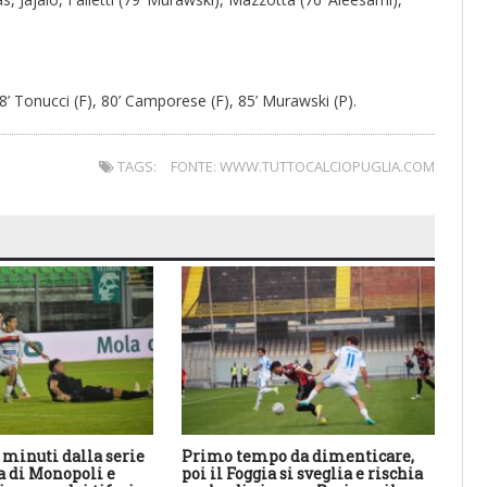
, 68’ Tonucci (F), 80’ Camporese (F), 85’ Murawski (P).
TAGS:
FONTE: WWW.TUTTOCALCIOPUGLIA.COM
0 minuti dalla serie
Primo tempo da dimenticare,
Il 
ta di Monopoli e
poi il Foggia si sveglia e rischia
Dis