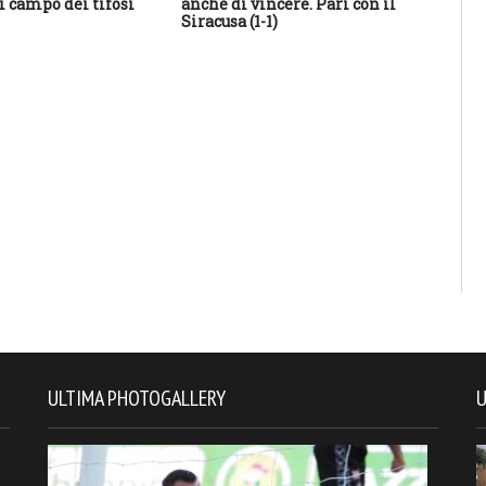
i campo dei tifosi
anche di vincere. Pari con il
fin
Siracusa (1-1)
ann
ULTIMA PHOTOGALLERY
U