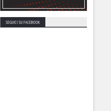
SEGUICI SU FACEBOOK
Foggia perde a Cosenza (1-0).
Foggia 1-0 Trapani. Il Foggia
trazione fatale in difesa. Nel
torna a vincere. Ora si apre un