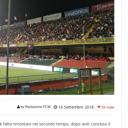
,
16 Settembre 2018
,
by Redazione FCM
59 visite
 è fatta rimontare nel secondo tempo, dopo aver concluso il