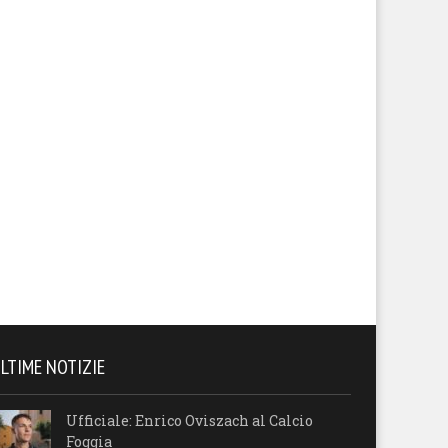
ale il caos per la rete
nuovo campionato
ullata ai rossoneri
LTIME NOTIZIE
Ufficiale: Enrico Oviszach al Calcio
Foggia