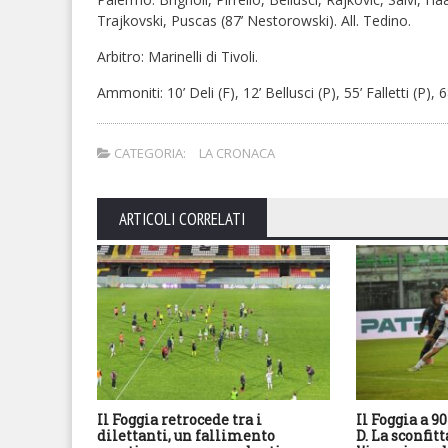
Trajkovski, Puscas (87’ Nestorowski). All. Tedino.
Arbitro: Marinelli di Tivoli.
Ammoniti: 10’ Deli (F), 12’ Bellusci (P), 55’ Falletti (P)
CATEGORIA:
LA CRONACA
ARTICOLI CORRELATI
Il Foggia retrocede tra i
Il Foggia a 9
dilettanti, un fallimento
D. La sconfit