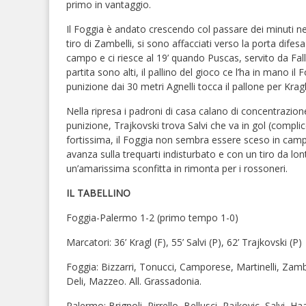
primo in vantaggio.
Il Foggia è andato crescendo col passare dei minuti nell
tiro di Zambelli, si sono affacciati verso la porta dife
campo e ci riesce al 19’ quando Puscas, servito da Falletti
partita sono alti, il pallino del gioco ce l’ha in mano il
punizione dai 30 metri Agnelli tocca il pallone per Kr
Nella ripresa i padroni di casa calano di concentrazione 
punizione, Trajkovski trova Salvi che va in gol (comp
fortissima, il Foggia non sembra essere sceso in campo.
avanza sulla trequarti indisturbato e con un tiro da lonta
un’amarissima sconfitta in rimonta per i rossoneri.
IL TABELLINO
Foggia-Palermo 1-2 (primo tempo 1-0)
Marcatori: 36’ Kragl (F), 55’ Salvi (P), 62’ Trajkovski (P)
Foggia: Bizzarri, Tonucci, Camporese, Martinelli, Zambelli
Deli, Mazzeo. All. Grassadonia.
Palermo: Brignoli, Pirrello, Bellusci, Rajkovic, Salvi, H