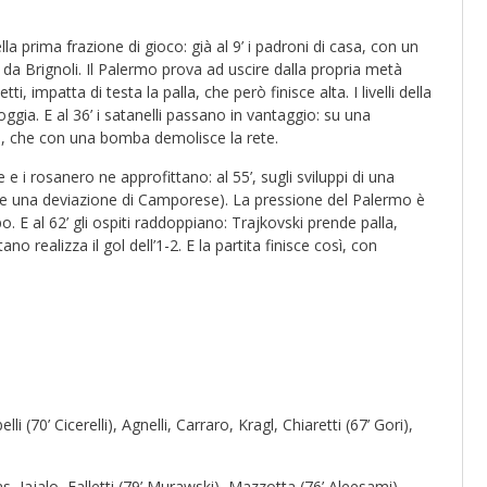
a prima frazione di gioco: già al 9’ i padroni di casa, con un
sa da Brignoli. Il Palermo prova ad uscire dalla propria metà
, impatta di testa la palla, che però finisce alta. I livelli della
 Foggia. E al 36’ i satanelli passano in vantaggio: su una
agl, che con una bomba demolisce la rete.
e i rosanero ne approfittano: al 55’, sugli sviluppi di una
lice una deviazione di Camporese). La pressione del Palermo è
 E al 62’ gli ospiti raddoppiano: Trajkovski prende palla,
no realizza il gol dell’1-2. E la partita finisce così, con
 (70’ Cicerelli), Agnelli, Carraro, Kragl, Chiaretti (67’ Gori),
aas, Jajalo, Falletti (79’ Murawski), Mazzotta (76’ Aleesami),