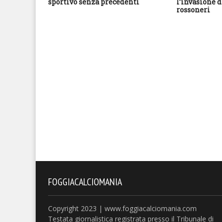
sportivo senza precedenti
l’invasione d
rossoneri
FOGGIACALCIOMANIA
Copyright 2023 | www.foggiacalciomania.com
Testata giornalistica registrata presso il Tribunale di