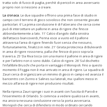
tratta solo di fuoco di paglia, perchè di pericoli in area avversario
proprio non si riescono a creare.
La cronaca
. Le due squadre offrono una prima fase di studio in
campo con il terreno di gioco scivoloso che non consente giocate
particolari. 6′ La prima conslusione è di Falzerano che cerca come
può di intercettare un pallone in area di rigore che finisce
abbondantemente a lato. 11′ Calcio d’angolo dalla sinistra
dell’attacco biancoverdi, Perina esce a vuoto ed il pallone
attraversa l’area di rigore finendo fuori senza che nessuno,
fortunatamente, finalizzi in rete. 21′ Girata pirotecnica di Bulevardi
in area di rigore rossonera, palla che finisce di poco sopra la
traversa. 25′ Da Riva tocca con una mano il pallone in area di rigore
e per l’arbitro non ci sono dubbi. Calcio di rigore. 26′ Sul dischetto
l’infallibile Bruschi che porta in vantaggio il Monopoli. Fino a questo
momento il Foggia non è mai arrivato in area di rigore. La squadra di
Zauri cerca di organizzare un minimo di gioco in campo ed avanza il
baricentro con Zunno e Salines sui laterali, ma i palloni messi in
mezzo all’area di rigore non producono risultati.
Nella ripresa Zauri spinge i suoi in avanti con l’uscita di Parodi e
l’inserimento di Orlando. Si comincia a vedere qualcosa in avanti,
ma ancora nessuna conclusione verso la porta avversaria.
Monopoli che cerca di difendersi in modo ordinato cercando