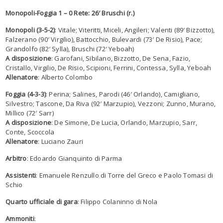
Monopoli-Foggia 1 – 0 Rete: 26′ Bruschi (r.)
Monopoli
(3-5-2)
: Vitale; Viteritti, Miceli, Angileri; Valenti (89′ Bizzotto),
Falzerano (90′ Virgilio), Battocchio, Bulevardi (73′ De Risio), Pace;
Grandolfo (82′ Sylla), Bruschi (72′ Yeboah)
A disposizione
: Garofani, Sibilano, Bizzotto, De Sena, Fazio,
Cristallo, Virgilio, De Risio, Scipioni, Ferrini, Contessa, Sylla, Yeboah
Allenatore
: Alberto Colombo
Foggia (4-3-3)
: Perina; Salines, Parodi (46′ Orlando), Camigliano,
Silvestro; Tascone, Da Riva (92′ Marzupio), Vezzoni; Zunno, Murano,
Millico (72′ Sarr)
A disposizione
: De Simone, De Lucia, Orlando, Marzupio, Sarr,
Conte, Scoccola
Allenatore
: Luciano Zauri
Arbitro
: Edoardo Gianquinto di Parma
Assistenti
: Emanuele Renzullo di Torre del Greco e Paolo Tomasi di
Schio
Quarto ufficiale di gara
: Filippo Colaninno di Nola
Ammoniti
: