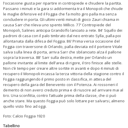
l’occasione giusta per ripartire in contropiede e chiudere la partita.
Passano i minuti e la gara si addormenta tra il Monopoli che chiude
le maglie difensive ed il Foggia che fa molto giro palla ma senza
concludere in porta. Gli ultimi venti minuti di gioco Zauri chiama in
causa Sarr che rileva uno spento Millico. 77′ Contropiede del
Monopoli, Salines anticipa Grandolfo lanciato a rete. 84′ Squillo dei
padroni di casa con il palo timbrato dal neo entrato Sylla, palla poi
allontanata dalla difesa del Foggia. 86′ Prima versa occasione del
Foggia con traversone di Orlando, palla deviata ed il portiere Vitale
salva sulla linea di porta, arriva Sarr che sbilanciato alza il pallone
sopra la traversa. 88′ Sarr sulla destra, mette per Orlando un
pallone invitante al limite dell’area di rigore, il tiro finisce alle stelle.
Non c’è tempo per creare altre sortite in avanti e dopo 4 minuti di
recupero il Monopoli incassa la terza vittoria della stagione contro il
Foggia raggiungendo il primo posto in classifica, in attesa del
recupero della gara del Benevento con il Potenza. Ai rossoneri il
demerito di non averci creduto prima e di riuscire ad arrivare mai al
tiro. Una sconfitta, contro l’attuale prima della classe, che ci può
anche stare. Ma questo Foggia può solo lottare per salvarsi, almeno
quello visto fino ad oggi.
Foto: Calcio Foggia 1920
Tabellino