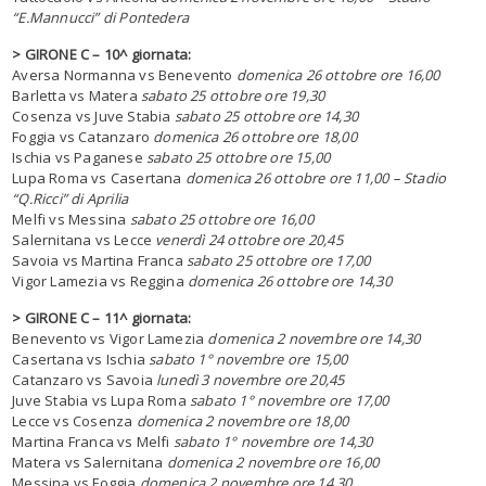
“E.Mannucci” di Pontedera
> GIRONE C – 10^ giornata:
Aversa Normanna vs Benevento
domenica 26 ottobre ore 16,00
Barletta vs Matera
sabato 25 ottobre ore 19,30
Cosenza vs Juve Stabia
sabato 25 ottobre ore 14,30
Foggia vs Catanzaro
domenica 26 ottobre ore 18,00
Ischia vs Paganese
sabato 25 ottobre ore 15,00
Lupa Roma vs Casertana
domenica 26 ottobre ore 11,00 – Stadio
“Q.Ricci” di Aprilia
Melfi vs Messina
sabato 25 ottobre ore 16,00
Salernitana vs Lecce
venerdì 24 ottobre ore 20,45
Savoia vs Martina Franca
sabato 25 ottobre ore 17,00
Vigor Lamezia vs Reggina
domenica 26 ottobre ore 14,30
> GIRONE C – 11^ giornata:
Benevento vs Vigor Lamezia
domenica 2 novembre ore 14,30
Casertana vs Ischia
sabato 1° novembre ore 15,00
Catanzaro vs Savoia
lunedì 3 novembre ore 20,45
Juve Stabia vs Lupa Roma
sabato 1° novembre ore 17,00
Lecce vs Cosenza
domenica 2 novembre ore 18,00
Martina Franca vs Melfi
sabato 1° novembre ore 14,30
Matera vs Salernitana
domenica 2 novembre ore 16,00
Messina vs Foggia
domenica 2 novembre ore 14,30