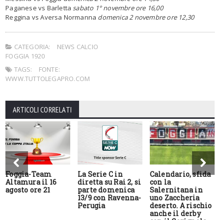
Paganese vs Barletta
sabato 1° novembre ore 16,00
Reggina vs Aversa Normanna
domenica 2 novembre ore 12,30
CATEGORIA:
NEWS CALCIO
FOGGIA 1920
TAGS:
FONTE:
WWW.TUTTOLEGAPRO.COM
ARTICOLI CORRELATI
Foggia-Team
La Serie C in
Calendario, sfida
Altamura il 16
diretta su Rai 2, si
con la
agosto ore 21
parte domenica
Salernitana in
13/9 con Ravenna-
uno Zaccheria
Perugia
deserto. A rischio
anche il derby