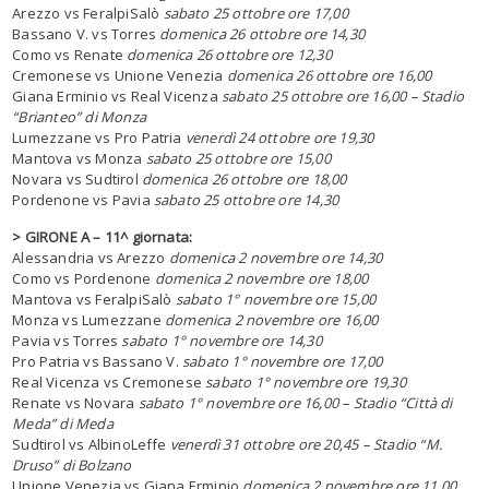
Arezzo vs FeralpiSalò
sabato 25 ottobre ore 17,00
Bassano V. vs Torres
domenica 26 ottobre ore 14,30
Como vs Renate
domenica 26 ottobre ore 12,30
Cremonese vs Unione Venezia
domenica 26 ottobre ore 16,00
Giana Erminio vs Real Vicenza
sabato 25 ottobre ore 16,00 – Stadio
“Brianteo” di Monza
Lumezzane vs Pro Patria
venerdì 24 ottobre ore 19,30
Mantova vs Monza
sabato 25 ottobre ore 15,00
Novara vs Sudtirol
domenica 26 ottobre ore 18,00
Pordenone vs Pavia
sabato 25 ottobre ore 14,30
> GIRONE A – 11^ giornata:
Alessandria vs Arezzo
domenica 2 novembre ore 14,30
Como vs Pordenone
domenica 2 novembre ore 18,00
Mantova vs FeralpiSalò
sabato 1° novembre ore 15,00
Monza vs Lumezzane
domenica 2 novembre ore 16,00
Pavia vs Torres
sabato 1° novembre ore 14,30
Pro Patria vs Bassano V.
sabato 1° novembre ore 17,00
Real Vicenza vs Cremonese
sabato 1° novembre ore 19,30
Renate vs Novara
sabato 1° novembre ore 16,00 – Stadio “Città di
Meda” di Meda
Sudtirol vs AlbinoLeffe
venerdì 31 ottobre ore 20,45 – Stadio “M.
Druso” di Bolzano
Unione Venezia vs Giana Erminio
domenica 2 novembre ore 11,00