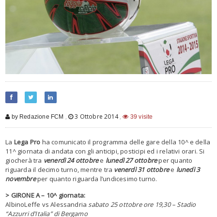
,
3 Ottobre 2014
,
by Redazione FCM
39 visite
La
Lega Pro
ha comunicato il programma delle gare della 10^ e della
11^ giornata di andata con gli anticipi, posticipi ed i relativi orari. Si
giocherà tra
venerdì 24 ottobre
e
lunedì 27 ottobre
per quanto
riguarda il decimo turno, mentre tra
venerdì 31 ottobre
e
lunedì 3
novembre
per quanto riguarda l’undicesimo turno.
> GIRONE A – 10^ giornata:
AlbinoLeffe vs Alessandria
sabato 25 ottobre ore 19,30 – Stadio
“Azzurri d’Italia” di Bergamo