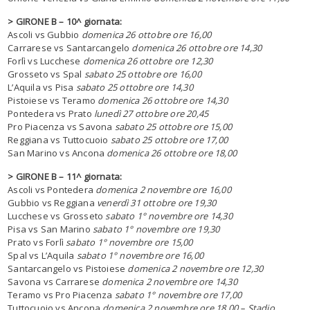
> GIRONE B – 10^ giornata:
Ascoli vs Gubbio
domenica 26 ottobre ore 16,00
Carrarese vs Santarcangelo
domenica 26 ottobre ore 14,30
Forlì vs Lucchese
domenica 26 ottobre ore 12,30
Grosseto vs Spal
sabato 25 ottobre ore 16,00
L’Aquila vs Pisa
sabato 25 ottobre ore 14,30
Pistoiese vs Teramo
domenica 26 ottobre ore 14,30
Pontedera vs Prato
lunedì 27 ottobre ore 20,45
Pro Piacenza vs Savona
sabato 25 ottobre ore 15,00
Reggiana vs Tuttocuoio
sabato 25 ottobre ore 17,00
San Marino vs Ancona
domenica 26 ottobre ore 18,00
> GIRONE B – 11^ giornata:
Ascoli vs Pontedera
domenica 2 novembre ore 16,00
Gubbio vs Reggiana
venerdì 31 ottobre ore 19,30
Lucchese vs Grosseto
sabato 1° novembre ore 14,30
Pisa vs San Marino
sabato 1° novembre ore 19,30
Prato vs Forlì
sabato 1° novembre ore 15,00
Spal vs L’Aquila
sabato 1° novembre ore 16,00
Santarcangelo vs Pistoiese
domenica 2 novembre ore 12,30
Savona vs Carrarese
domenica 2 novembre ore 14,30
Teramo vs Pro Piacenza
sabato 1° novembre ore 17,00
Tuttocuoio vs Ancona
domenica 2 novembre ore 18,00 – Stadio