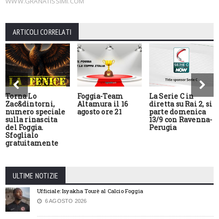
WWW.GRANATISSIMI.COM
ARTICOLI CORRELATI
Torna Lo
Foggia-Team
La Serie C in
Zac&dintorni,
Altamura il 16
diretta su Rai 2, si
numero speciale
agosto ore 21
parte domenica
sulla rinascita
13/9 con Ravenna-
del Foggia.
Perugia
Sfoglialo
gratuitamente
ULTIME NOTIZIE
Ufficiale: Isyakha Tourè al Calcio Foggia
6 AGOSTO 2026