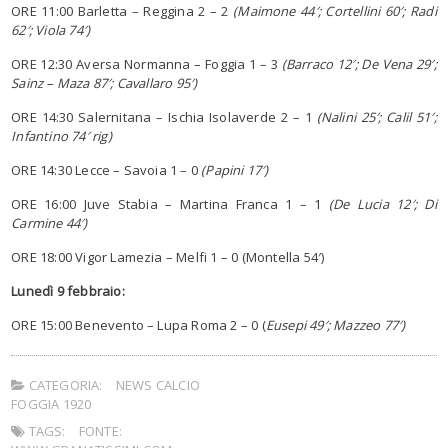
ORE 11:00 Barletta – Reggina 2 – 2
(Maimone 44′; Cortellini 60′; Radi
62′; Viola 74′)
ORE 12:30 Aversa Normanna – Foggia 1 – 3
(Barraco 12′; De Vena 29′;
Sainz – Maza 87′; Cavallaro 95′)
ORE 14:30 Salernitana – Ischia Isolaverde 2 – 1
(Nalini 25′; Calil 51′;
Infantino 74′ rig)
ORE 14:30 Lecce – Savoia 1 – 0
(Papini 17′)
ORE 16:00 Juve Stabia – Martina Franca 1 – 1
(De Lucia 12′; Di
Carmine 44′)
ORE 18:00 Vigor Lamezia – Melfi 1 – 0 (Montella 54′)
Lunedì 9 febbraio:
ORE 15:00 Benevento – Lupa Roma 2 – 0 (
Eusepi 49′; Mazzeo 77′)
CATEGORIA:
NEWS CALCIO
FOGGIA 1920
TAGS:
FONTE: