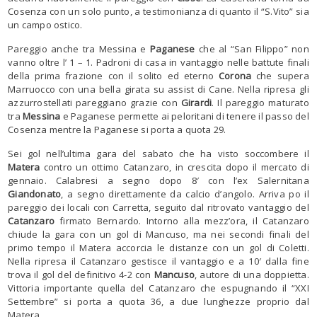
Cosenza con un solo punto, a testimonianza di quanto il “S.Vito” sia
un campo ostico.
Pareggio anche tra Messina e
Paganese
che al “San Filippo” non
vanno oltre l’ 1 – 1. Padroni di casa in vantaggio nelle battute finali
della prima frazione con il solito ed eterno
Corona
che supera
Marruocco con una bella girata su assist di Cane. Nella ripresa gli
azzurrostellati pareggiano grazie con
Girardi
. Il pareggio maturato
tra
Messina
e Paganese permette ai peloritani di tenere il passo del
Cosenza mentre la Paganese si porta a quota 29.
Sei gol nell’ultima gara del sabato che ha visto soccombere il
Matera
contro un ottimo Catanzaro, in crescita dopo il mercato di
gennaio. Calabresi a segno dopo 8′ con l’ex Salernitana
Giandonato
, a segno direttamente da calcio d’angolo. Arriva po il
pareggio dei locali con Carretta, seguito dal ritrovato vantaggio del
Catanzaro
firmato Bernardo. Intorno alla mezz’ora, il Catanzaro
chiude la gara con un gol di Mancuso, ma nei secondi finali del
primo tempo il Matera accorcia le distanze con un gol di Coletti.
Nella ripresa il Catanzaro gestisce il vantaggio e a 10′ dalla fine
trova il gol del definitivo 4-2 con
Mancuso
, autore di una doppietta.
Vittoria importante quella del Catanzaro che espugnando il
“XXI
Settembre” si porta a quota 36, a due lunghezze proprio dal
Matera.