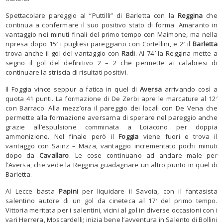
Spettacolare pareggio al “Puttilli” di Barletta con la
Reggina
che
continua a confermare il suo positivo stato di forma. Amaranto in
vantaggio nei minuti finali del primo tempo con Maimone, ma nella
ripresa dopo 15′ i pugliesi pareggiano con Cortellini, e 2′ il
Barletta
trova anche il gol del vantaggio con
Radi
. Al 74′ la Reggina mette a
segno il gol del definitivo 2 – 2 che permette ai calabresi di
continuare la striscia di risultati positivi.
Il Foggia vince seppur a fatica in quel di
Aversa
arrivando così a
quota 41 punti. La formazione di De Zerbi apre le marcature al 12′
con Barraco. Alla mezz’ora il pareggio dei locali con De Vena che
permette alla formazione aversarna di sperare nel pareggio anche
grazie all’espulsione comminata a Loiacono per doppia
ammonizione. Nel finale però il
Foggia
viene fuori e trova il
vantaggo con Sainz – Maza, vantaggio incrementato pochi minuti
dopo da
Cavallaro
. Le cose continuano ad andare male per
l’Aversa, che vede la Reggina guadagnare un altro punto in quel di
Barletta.
Al Lecce basta
Papini
per liquidare il Savoia, con il fantasista
salentino autore di un gol da cineteca al 17′ del primo tempo.
Vittoria meritata per i salentini, vicini al gol in diverse occasioni con i
vari Herrera, Moscardelli; inizia bene l’avventura in Salento di Bollini