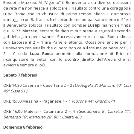
Eusepi e Mazzeo. Al “Vigorito” il Benevento crea diverse occasioni
da rete ma non riesce a sbloccare il risultato contro una coraggiosa
Lupa Roma che in chiusura di primo tempo sfiora il clamoroso
vantaggio con Raffaello. Nel secondo tempo passano meno di 5′ ed
il Benevento sblocca il risultato con bomber
Eusepi
ma non è finita
qui. Al 77′
Mazzeo
, entrato da dieci minuti mette a segno il secondo
gol della gara per i sanniti. Successivamente la Lupa Roma sfiora
con Leccese il 2 – 1 ma Pane è attento. Occasione anche per il
Benevento con Vitiello che di poco non cala il tris ma va bene così, il
2 – 0 sulla
Lupa
Roma
permette alla formazione di Brini di
riconquistare la vetta, con lo scontro diretto dell’Arechi che si
avvicina sempre di più.
Sabato 7 febbraio:
ORE 14:30 Cosenza – Casertana 2 – 2
(De Angelis 8′; Mancino 40′; Cori
46′; Cisse 51′)
ORE 15:00 Messina – Paganese 1 – 1
(Corona 44′; Girardi 67′)
ORE 16:00 Matera – Catanzaro 2 – 4
(Giandonato 8′; Carretta 11′;
Bernardo 16′; Mancuso 28′, 80′ ; Coletti 46′)
Domenica 8 febbraio: