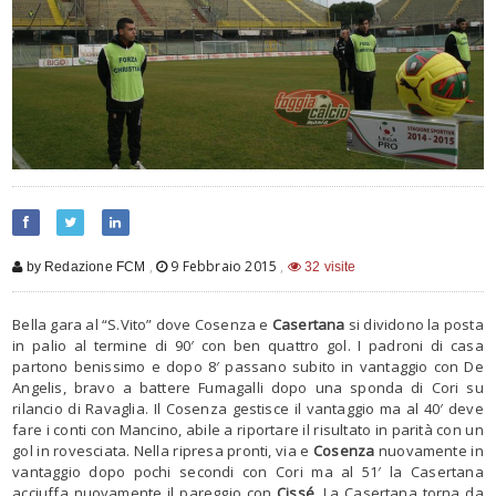
,
9 Febbraio 2015
,
by Redazione FCM
32 visite
Bella gara al “S.Vito” dove Cosenza e
Casertana
si dividono la posta
in palio al termine di 90′ con ben quattro gol. I padroni di casa
partono benissimo e dopo 8′ passano subito in vantaggio con De
Angelis, bravo a battere Fumagalli dopo una sponda di Cori su
rilancio di Ravaglia. Il Cosenza gestisce il vantaggio ma al 40′ deve
fare i conti con Mancino, abile a riportare il risultato in parità con un
gol in rovesciata. Nella ripresa pronti, via e
Cosenza
nuovamente in
vantaggio dopo pochi secondi con Cori ma al 51′ la Casertana
acciuffa nuovamente il pareggio con
Cissé
. La Casertana torna da