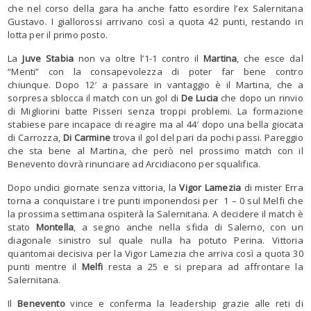
che nel corso della gara ha anche fatto esordire l’ex Salernitana
Gustavo. I giallorossi arrivano così a quota 42 punti, restando in
lotta per il primo posto.
La
Juve
Stabia
non va oltre l’1-1 contro il
Martina
, che esce dal
“Menti” con la consapevolezza di poter far bene contro
chiunque. Dopo 12′ a passare in vantaggio è il Martina, che a
sorpresa sblocca il match con un gol di
De Lucia
che dopo un rinvio
di Migliorini batte Pisseri senza troppi problemi. La formazione
stabiese pare incapace di reagire ma al 44′ dopo una bella giocata
di Carrozza,
Di Carmine
trova il gol del pari da pochi passi. Pareggio
che sta bene al Martina, che però nel prossimo match con il
Benevento dovrà rinunciare ad Arcidiacono per squalifica.
Dopo undici giornate senza vittoria, la
Vigor
Lamezia
di mister Erra
torna a conquistare i tre punti imponendosi per 1 – 0 sul Melfi che
la prossima settimana ospiterà la Salernitana. A decidere il match è
stato
Montella
, a segno anche nella sfida di Salerno, con un
diagonale sinistro sul quale nulla ha potuto Perina. Vittoria
quantomai decisiva per la Vigor Lamezia che arriva così a quota 30
punti mentre il
Melfi
resta a 25 e si prepara ad affrontare la
Salernitana.
Il
Benevento
vince e conferma la leadership grazie alle reti di